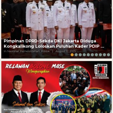
Pimpinan DPRD-Sekda DKI Jakarta Diduga
Kongkalikong Loloskan Puluhan Kader PDIP …
In Nasional, Pemerintahan, Politik
|
August 12, 2025