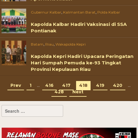
,
,
Gubernur Kalbar
Kalimantan Barat
Polda Kalbar
Kapolda Kalbar Hadiri Vaksinasi di SSA
Pontianak
,
,
Batam
Riau
Wakapolda Kepri
Kapolda Kepri Hadiri Upacara Peringatan
Hari Sumpah Pemuda ke-93 Tingkat
Provinsi Kepulauan Riau
Prev
1
…
416
417
418
419
420
…
428
Next