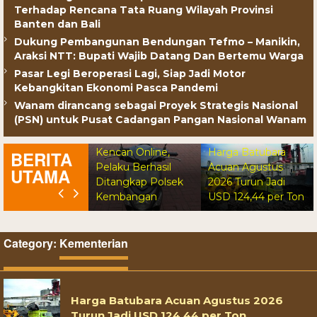
Terhadap Rencana Tata Ruang Wilayah Provinsi
Banten dan Bali
Dukung Pembangunan Bendungan Tefmo – Manikin,
Araksi NTT: Bupati Wajib Datang Dan Bertemu Warga
Pasar Legi Beroperasi Lagi, Siap Jadi Motor
Kebangkitan Ekonomi Pasca Pandemi
Wanam dirancang sebagai Proyek Strategis Nasional
sek Tambora
Motor Pelajar SMK
(PSN) untuk Pusat Cadangan Pangan Nasional Wanam
ahkan 6 Motor
Digelapkan Usai
il
Kenalan di Aplikasi
ngungkapan
Kencan Online,
Harga Batubara
BERITA
sus Curanmor
Pelaku Berhasil
Acuan Agustus
UTAMA
ada Pemilik
Ditangkap Polsek
2026 Turun Jadi
g sah
Kembangan
USD 124,44 per Ton
Category:
Kementerian
Harga Batubara Acuan Agustus 2026
Turun Jadi USD 124,44 per Ton