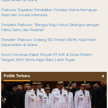
Dipamerkan di Istana
Prabowo Tegaskan Pendidikan Fondasi Utama Kemajuan
Riset dan Inovasi Indonesia
Presiden Prabowo: “Bangsa Maju Harus Dibangun dengan
Fakta, Sains, dan Realitas”
Presiden Prabowo Undang 150 Periset BRIN, Hasil Riset
Dipamerkan di Istana
Soroti Dominasi Paket Proyek PT AJK di Dinas Perkim
Tangsel, AWII Minta Kajari Baru Lebih Tegas
Politik Terbaru
+