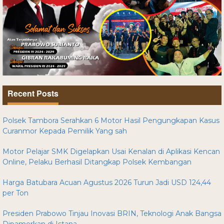
Recent Posts
Polsek Tambora Serahkan 6 Motor Hasil Pengungkapan Kasus
Curanmor Kepada Pemilik Yang sah
Motor Pelajar SMK Digelapkan Usai Kenalan di Aplikasi Kencan
Online, Pelaku Berhasil Ditangkap Polsek Kembangan
Harga Batubara Acuan Agustus 2026 Turun Jadi USD 124,44
per Ton
Presiden Prabowo Tinjau Inovasi BRIN, Teknologi Anak Bangsa