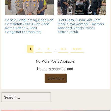
Polsek Cengkareng Gagalkan
Luar Biasa, Cuma Satu Jam
Peredaran 2.500 Butir Obat
Mobil Saya Kembali”, Korban
Keras Daftar G, Satu
Apresiasi Kinerja Polsek
Pengedar Diamankan
Kebon Jeruk
1
2
3
…
811
Next
No More Posts Available.
No more pages to load.
View More