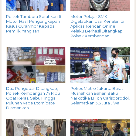
Polsek Tambora Serahkan 6
Motor Pelajar SMK
Motor Hasil Pengungkapan
Digelapkan Usai Kenalan di
Kasus Curanmor Kepada
Aplikasi Kencan Online,
Pemilik Yang sah
Pelaku Berhasil Ditangkap
Polsek Kembangan
Dua Pengedar Ditangkap,
Polres Metro Jakarta Barat
Polsek Kembangan 74 Ribu
Musnahkan Bahan Baku
Obat Keras, Sabu Hingga
Narkotika 1,1 Ton Carisoprodol,
Puluhan Vape Etomidate
Selamatkan 3,5 Juta Jiwa
Diamankan