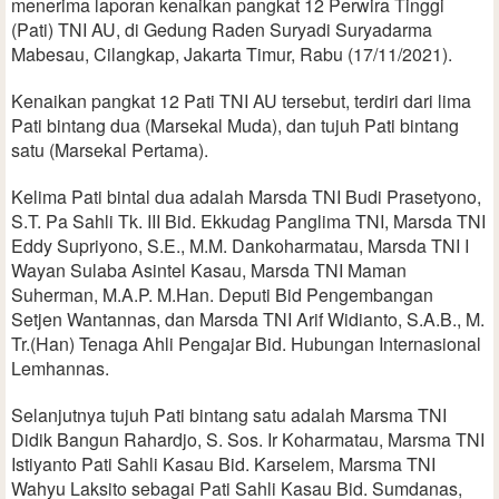
menerima laporan kenaikan pangkat 12 Perwira Tinggi
(Pati) TNI AU, di Gedung Raden Suryadi Suryadarma
Mabesau, Cilangkap, Jakarta Timur, Rabu (17/11/2021).
Kenaikan pangkat 12 Pati TNI AU tersebut, terdiri dari lima
Pati bintang dua (Marsekal Muda), dan tujuh Pati bintang
satu (Marsekal Pertama).
Kelima Pati bintal dua adalah Marsda TNI Budi Prasetyono,
S.T. Pa Sahli Tk. III Bid. Ekkudag Panglima TNI, Marsda TNI
Eddy Supriyono, S.E., M.M. Dankoharmatau, Marsda TNI I
Wayan Sulaba Asintel Kasau, Marsda TNI Maman
Suherman, M.A.P. M.Han. Deputi Bid Pengembangan
Setjen Wantannas, dan Marsda TNI Arif Widianto, S.A.B., M.
Tr.(Han) Tenaga Ahli Pengajar Bid. Hubungan Internasional
Lemhannas.
Selanjutnya tujuh Pati bintang satu adalah Marsma TNI
Didik Bangun Rahardjo, S. Sos. Ir Koharmatau, Marsma TNI
Istiyanto Pati Sahli Kasau Bid. Karselem, Marsma TNI
Wahyu Laksito sebagai Pati Sahli Kasau Bid. Sumdanas,