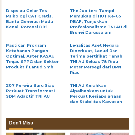
Dispsiau Gelar Tes
The Jupiters Tampil
Psikologi CAT Gratis,
Memukau di HUT Ke-65
Bantu Generasi Muda
RBAF, Tunjukkan
Kenali Potensi Diri
Profesionalisme TNI AU di
Brunei Darussalam
Pastikan Program
Legalitas Aset Negara
Ketahanan Pangan
Diperkuat, Lanud Rsn
Optimal, Aster KASAU
Terima Sertifikat Tanah
Tinjau SPPG dan Sektor
TNI AU Seluas 78 Ribu
Produktif Lanud Smh
Meter Persegi dari BPN
Riau
207 Perwira Baru Siap
TNI AU Kerahkan
Perkuat Transformasi
Alpalhankam untuk
SDM Adaptif TNI AU
Perkuat Kesiapsiagaan
dan Stabilitas Kawasan
Don't Miss