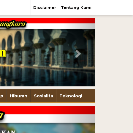
Disclaimer
Tentang Kami
Next
up
Hiburan
Sosialita
Teknologi
Next