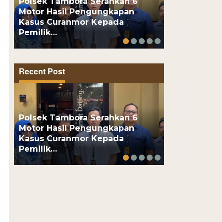
Polsek Tambora Serahkan 6
Motor Hasil Pengungkapan
Motor Pelaj
Kasus Curanmor Kepada
Usai Kenalan
Pemilik…
Online, Pel
Recent Post
Polsek Tambora Serahkan 6
Motor Hasil Pengungkapan
Motor Pelaj
Kasus Curanmor Kepada
Usai Kenalan
Pemilik…
Online, Pel