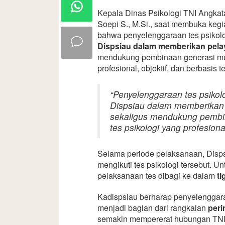
Kepala Dinas Psikologi TNI Angkat
Soepi S., M.Si., saat membuka keg
bahwa penyelenggaraan tes psikol
Dispsiau dalam memberikan pel
mendukung pembinaan generasi mud
profesional, objektif, dan berbasis t
“Penyelenggaraan tes psikol
Dispsiau dalam memberikan
sekaligus mendukung pembin
tes psikologi yang profesional
Selama periode pelaksanaan, Disp
mengikuti tes psikologi tersebut. U
pelaksanaan tes dibagi ke dalam
ti
Kadispsiau berharap penyelenggaraa
menjadi bagian dari rangkaian
peri
semakin mempererat hubungan TNI