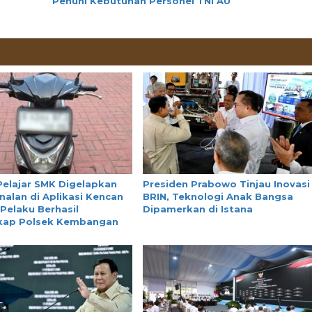
Penuhi Kebutuhan Personel TNI AU
Pelajar SMK Digelapkan
Presiden Prabowo Tinjau Inovasi
nalan di Aplikasi Kencan
BRIN, Teknologi Anak Bangsa
 Pelaku Berhasil
Dipamerkan di Istana
kap Polsek Kembangan