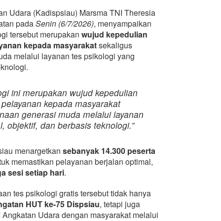
an Udara (Kadispsiau) Marsma TNI Theresia
iatan pada
Senin (6/7/2026)
, menyampaikan
ogi tersebut merupakan
wujud kepedulian
ayanan kepada masyarakat
sekaligus
a melalui layanan tes psikologi yang
eknologi.
ogi ini merupakan wujud kepedulian
 pelayanan kepada masyarakat
aan generasi muda melalui layanan
, objektif, dan berbasis teknologi.”
siau menargetkan
sebanyak 14.300 peserta
ntuk memastikan pelayanan berjalan optimal,
ga sesi setiap hari
.
n tes psikologi gratis tersebut tidak hanya
ngatan HUT ke-75 Dispsiau
, tetapi juga
 Angkatan Udara dengan masyarakat melalui