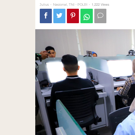
-
,
-
1,222 Views
Julius
Nasional
TNI - POLRI