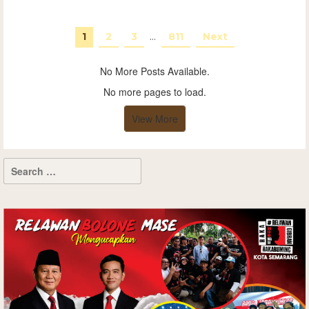
1
2
3
…
811
Next
No More Posts Available.
No more pages to load.
View More