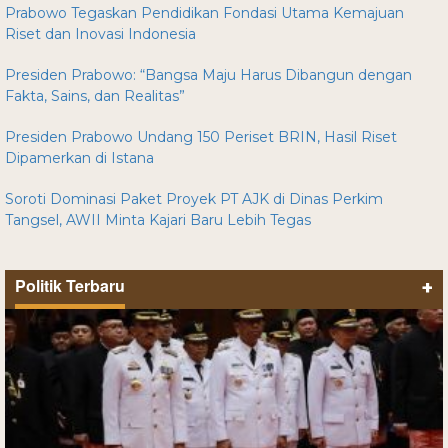
Prabowo Tegaskan Pendidikan Fondasi Utama Kemajuan
Riset dan Inovasi Indonesia
Presiden Prabowo: “Bangsa Maju Harus Dibangun dengan
Fakta, Sains, dan Realitas”
Presiden Prabowo Undang 150 Periset BRIN, Hasil Riset
Dipamerkan di Istana
Soroti Dominasi Paket Proyek PT AJK di Dinas Perkim
Tangsel, AWII Minta Kajari Baru Lebih Tegas
Politik Terbaru
+