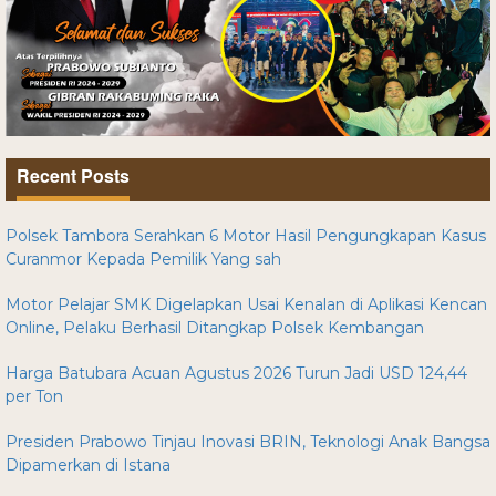
Recent Posts
Polsek Tambora Serahkan 6 Motor Hasil Pengungkapan Kasus
Curanmor Kepada Pemilik Yang sah
Motor Pelajar SMK Digelapkan Usai Kenalan di Aplikasi Kencan
Online, Pelaku Berhasil Ditangkap Polsek Kembangan
Harga Batubara Acuan Agustus 2026 Turun Jadi USD 124,44
per Ton
Presiden Prabowo Tinjau Inovasi BRIN, Teknologi Anak Bangsa
Dipamerkan di Istana