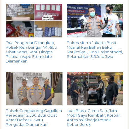
Dua Pengedar Ditangkap,
Polres Metro Jakarta Barat
Polsek Kembangan 74 Ribu
Musnahkan Bahan Baku
Obat Keras, Sabu Hingga
Narkotika 1,1 Ton Carisoprodol,
Puluhan Vape Etomidate
Selamatkan 3,5 Juta Jiwa
Diamankan
Polsek Cengkareng Gagalkan
Luar Biasa, Cuma Satu Jam
Peredaran 2.500 Butir Obat
Mobil Saya Kembali”, Korban
Keras Daftar G, Satu
Apresiasi Kinerja Polsek
Pengedar Diamankan
Kebon Jeruk