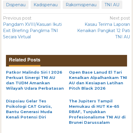
Dispenau
Kadispenau
Rakornispenau
TNI AU
Previous post
Next post
Pangdam XVIII/Kasuari Ikuti
Kasau Terima Laporan
Exit Briefing Panglima TNI
Kenaikan Pangkat 12 Pati
Secara Virtual
TNI AU
Related Posts
Patkor Malindo Siri I 2026
Open Base Lanud El Tari
Perkuat Sinergi TNI AU
Kenalkan Alpalhankam TNI
dan TUDM Amankan
AU dan Kesiapan Latihan
Wilayah Udara Perbatasan
Pitch Black 2026
Dispsiau Gelar Tes
The Jupiters Tampil
Psikologi CAT Gratis,
Memukau di HUT Ke-65
Bantu Generasi Muda
RBAF, Tunjukkan
Kenali Potensi Diri
Profesionalisme TNI AU di
Brunei Darussalam