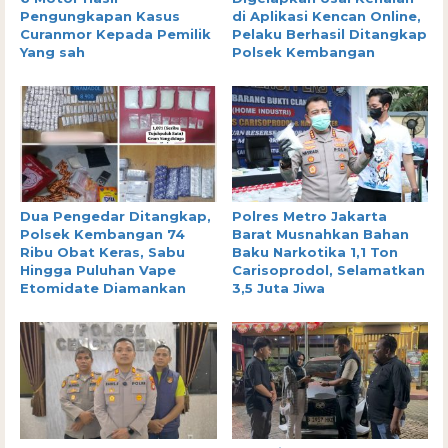
Pengungkapan Kasus
di Aplikasi Kencan Online,
Curanmor Kepada Pemilik
Pelaku Berhasil Ditangkap
Yang sah
Polsek Kembangan
Dua Pengedar Ditangkap,
Polres Metro Jakarta
Polsek Kembangan 74
Barat Musnahkan Bahan
Ribu Obat Keras, Sabu
Baku Narkotika 1,1 Ton
Hingga Puluhan Vape
Carisoprodol, Selamatkan
Etomidate Diamankan
3,5 Juta Jiwa