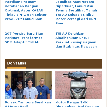
Pastikan Program
Legalitas Aset Negara
Ketahanan Pangan
Diperkuat, Lanud Rsn
Optimal, Aster KASAU
Terima Sertifikat Tanah
Tinjau SPPG dan Sektor
TNI AU Seluas 78 Ribu
Produktif Lanud Smh
Meter Persegi dari BPN
Riau
207 Perwira Baru Siap
TNI AU Kerahkan
Perkuat Transformasi
Alpalhankam untuk
SDM Adaptif TNI AU
Perkuat Kesiapsiagaan
dan Stabilitas Kawasan
Don't Miss
Polsek Tambora Serahkan
Motor Pelajar SMK
6 Motor Hasil
Digelapkan Usai Kenalan