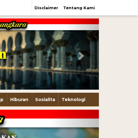
Disclaimer
Tentang Kami
Next
up
Hiburan
Sosialita
Teknologi
Next