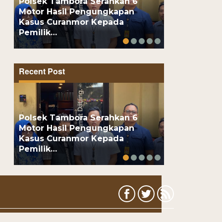
Polsek Tambora Serahkan 6
Motor Hasil Pengungkapan
Motor Pelaj
Kasus Curanmor Kepada
Usai Kenalan
Pemilik…
Online, Pel
Recent Post
Polsek Tambora Serahkan 6
Motor Hasil Pengungkapan
Motor Pelaj
Kasus Curanmor Kepada
Usai Kenalan
Pemilik…
Online, Pel