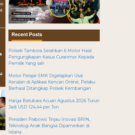
en
da
Recent Posts
8
Polsek Tambora Serahkan 6 Motor Hasil
a
Pengungkapan Kasus Curanmor Kepada
Pemilik Yang sah
u
Motor Pelajar SMK Digelapkan Usai
Kenalan di Aplikasi Kencan Online, Pelaku
Berhasil Ditangkap Polsek Kembangan
Harga Batubara Acuan Agustus 2026 Turun
Prabowo Tegaskan
Jadi USD 124,44 per Ton
Pendidikan Fondasi Utama
ak
Kemajuan Riset dan Inovasi
Presiden Prabowo Tinjau Inovasi BRIN,
na
Indonesia
Teknologi Anak Bangsa Dipamerkan di
Istana