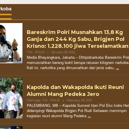
rkoba
Bareskrim Polri Musnahkan 13,8 Kg
Ganja dan 244 Kg Sabu, Brigjen Pol
Krisno: 1.228.100 jiwa Terselamatkan
TNI - POLRI
|
January 18, 2022
Media Bhayangkara, Jakarta – Dittipidnarkoba Bareskrim Polr
memusnahkan barang bukti berupa ratusan kilogram narkoba
Kali ini, narkotika yang dimusnahkan dari jenis sabu,
Kapolda dan Wakapolda Ikuti Reuni
Alumni Mang Pedeka Jero
Olahraga
,
TNI - POLRI
|
February 28, 2021
PALEMBANG, MB – Kapolda Sumsel Irjen Pol Eko Indra Her
didampingi Wakapolda Brigjen Pol Rudi Setiawan memimpin
kegiatan reuni alumni Mang Pedeka