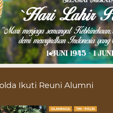
lda Ikuti Reuni Alumni
,
OLAHRAGA
TNI - POLRI