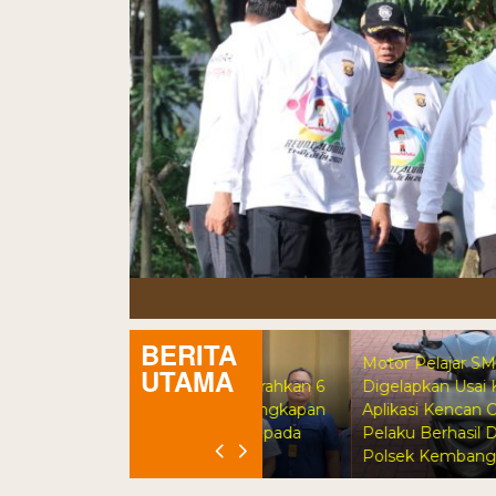
BERITA
Motor Pelajar SMK
UTAMA
Polsek Tambora Serahkan 6
Digelapkan Usai Kenalan di
Motor Hasil Pengungkapan
Aplikasi Kencan Online,
Kasus Curanmor Kepada
Pelaku Berhasil Ditangkap
Pemilik Yang sah
Polsek Kembangan