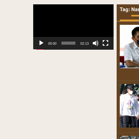
Video
Tag:
Na
Player
00:00
02:13