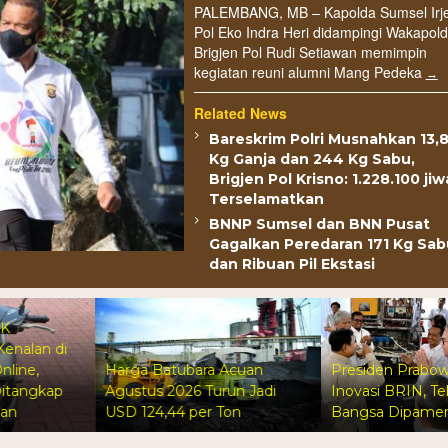
PALEMBANG, MB – Kapolda Sumsel Irj
Pol Eko Indra Heri didampingi Wakapol
Brigjen Pol Rudi Setiawan memimpin
kegiatan reuni alumni Mang Pedeka
Related News
Bareskrim Polri Musnahkan 13,
Kg Ganja dan 244 Kg Sabu,
Brigjen Pol Krisno: 1.228.100 jiw
Terselamatkan
BNNP Sumsel dan BNN Pusat
Gagalkan Peredaran 171 Kg Sab
dan Ribuan Pil Ekstasi
Harga Batubara Acuan
Presiden Prabowo Tinjau
Agustus 2026 Turun Jadi
Inovasi BRIN, Teknologi An
USD 124,44 per Ton
Bangsa Dipamerkan di Ista