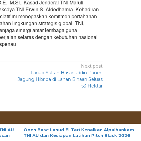
.E., M.Si., Kasad Jenderal TNI Maruli
aksdya TNI Erwin S. Aldedharma. Kehadiran
islatif ini menegaskan komitmen pertahanan
han lingkungan strategis global. TNI,
enjaga sinergi antar lembaga guna
erjalan selaras dengan kebutuhan nasional
ispenau
Next post
Lanud Sultan Hasanuddin Panen
Jagung Hibrida di Lahan Binaan Seluas
53 Hektar
TNI AU
Open Base Lanud El Tari Kenalkan Alpalhankam
asan
TNI AU dan Kesiapan Latihan Pitch Black 2026