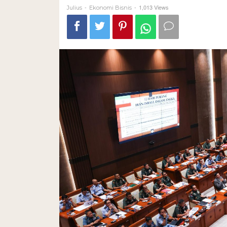
-
-
1,013 Views
Julius
Ekonomi Bisnis