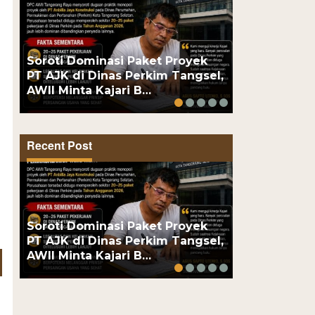
Dua Pengeda
Soroti Dominasi Paket Proyek
Polsek Kem
PT AJK di Dinas Perkim Tangsel,
Obat Keras,
AWII Minta Kajari B…
Puluhan…
Recent Post
Dua Pengeda
Soroti Dominasi Paket Proyek
Polsek Kem
PT AJK di Dinas Perkim Tangsel,
Obat Keras,
AWII Minta Kajari B…
Puluhan…