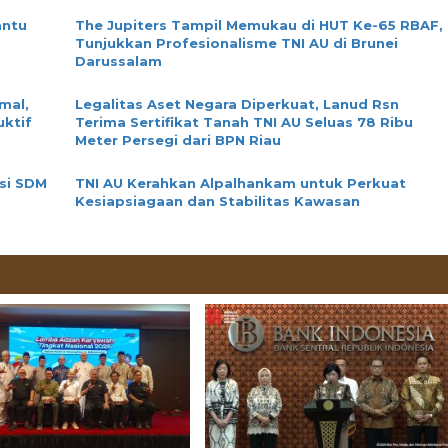
antu
The Jupiters Tampil Memukau di HUT Ke-65 RBAF,
Tunjukkan Profesionalisme TNI AU di Brunei
Darussalam
mal,
Legalitas Aset Negara Diperkuat, Lanud Rsn
uktif
Terima Sertifikat Tanah TNI AU Seluas 78 Ribu
Meter Persegi dari BPN Riau
si SDM
TNI AU Kerahkan Alpalhankam untuk Perkuat
Kesiapsiagaan dan Stabilitas Kawasan