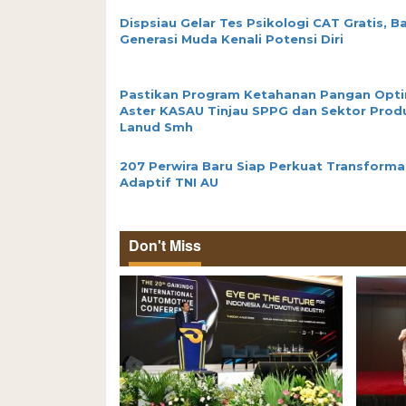
Dispsiau Gelar Tes Psikologi CAT Gratis, B
Generasi Muda Kenali Potensi Diri
Pastikan Program Ketahanan Pangan Opti
Aster KASAU Tinjau SPPG dan Sektor Prod
Lanud Smh
207 Perwira Baru Siap Perkuat Transforma
Adaptif TNI AU
Don't Miss