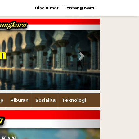
Disclaimer
Tentang Kami
Next
up
Hiburan
Sosialita
Teknologi
Next