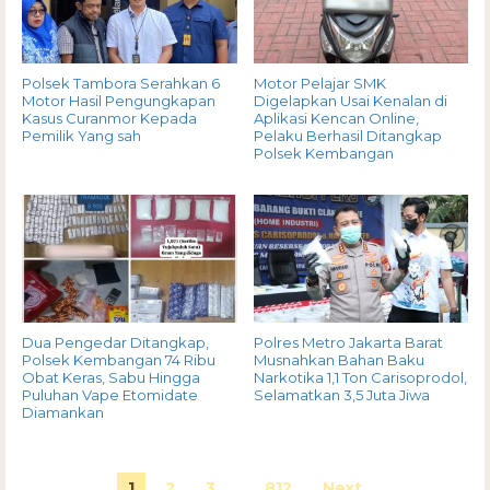
Polsek Tambora Serahkan 6
Motor Pelajar SMK
Motor Hasil Pengungkapan
Digelapkan Usai Kenalan di
Kasus Curanmor Kepada
Aplikasi Kencan Online,
Pemilik Yang sah
Pelaku Berhasil Ditangkap
Polsek Kembangan
Dua Pengedar Ditangkap,
Polres Metro Jakarta Barat
Polsek Kembangan 74 Ribu
Musnahkan Bahan Baku
Obat Keras, Sabu Hingga
Narkotika 1,1 Ton Carisoprodol,
Puluhan Vape Etomidate
Selamatkan 3,5 Juta Jiwa
Diamankan
1
2
3
…
812
Next