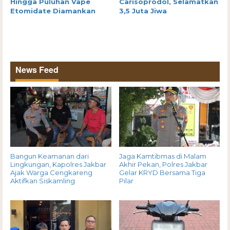
Hingga Puluhan Vape
Carisoprodol, Selamatkan
Etomidate Diamankan
3,5 Juta Jiwa
News Feed
Bangun Keamanan dari
Jaga Kamtibmas di Malam
Lingkungan, Kapolres Jakbar
Akhir Pekan, Polres Jakbar
Ajak Warga Cengkareng
Gelar KRYD Bersama Tiga
Aktifkan Siskamling
Pilar