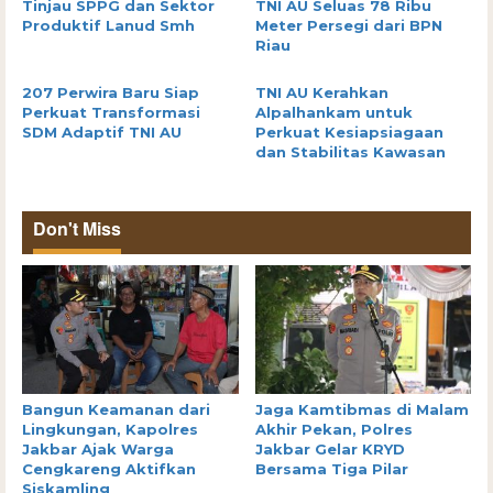
Tinjau SPPG dan Sektor
TNI AU Seluas 78 Ribu
Produktif Lanud Smh
Meter Persegi dari BPN
Riau
207 Perwira Baru Siap
TNI AU Kerahkan
Perkuat Transformasi
Alpalhankam untuk
SDM Adaptif TNI AU
Perkuat Kesiapsiagaan
dan Stabilitas Kawasan
Don't Miss
Bangun Keamanan dari
Jaga Kamtibmas di Malam
Lingkungan, Kapolres
Akhir Pekan, Polres
Jakbar Ajak Warga
Jakbar Gelar KRYD
Cengkareng Aktifkan
Bersama Tiga Pilar
Siskamling