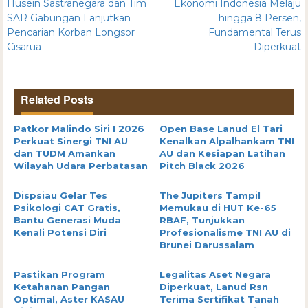
Husein Sastranegara dan Tim
Ekonomi Indonesia Melaju
SAR Gabungan Lanjutkan
hingga 8 Persen,
Pencarian Korban Longsor
Fundamental Terus
Cisarua
Diperkuat
Related Posts
Patkor Malindo Siri I 2026
Open Base Lanud El Tari
Perkuat Sinergi TNI AU
Kenalkan Alpalhankam TNI
dan TUDM Amankan
AU dan Kesiapan Latihan
Wilayah Udara Perbatasan
Pitch Black 2026
Dispsiau Gelar Tes
The Jupiters Tampil
Psikologi CAT Gratis,
Memukau di HUT Ke-65
Bantu Generasi Muda
RBAF, Tunjukkan
Kenali Potensi Diri
Profesionalisme TNI AU di
Brunei Darussalam
Pastikan Program
Legalitas Aset Negara
Ketahanan Pangan
Diperkuat, Lanud Rsn
Optimal, Aster KASAU
Terima Sertifikat Tanah