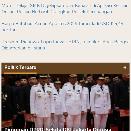
Motor Pelajar SMK Digelapkan Usai Kenalan di Aplikasi Kencan
Online, Pelaku Berhasil Ditangkap Polsek Kembangan
Harga Batubara Acuan Agustus 2026 Turun Jadi USD 124,44
per Ton
Presiden Prabowo Tinjau Inovasi BRIN, Teknologi Anak Bangsa
Dipamerkan di Istana
Politik Terbaru
+
Pimpinan DPRD-Sekda DKI Jakarta Diduga