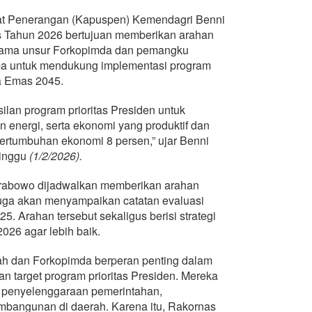
at Penerangan (Kapuspen) Kemendagri Benni
 Tahun 2026 bertujuan memberikan arahan
rsama unsur Forkopimda dan pemangku
tama untuk mendukung implementasi program
ia Emas 2045.
lan program prioritas Presiden untuk
energi, serta ekonomi yang produktif dan
pertumbuhan ekonomi 8 persen,” ujar Benni
inggu
(1/2/2026).
rabowo dijadwalkan memberikan arahan
juga akan menyampaikan catatan evaluasi
5. Arahan tersebut sekaligus berisi strategi
026 agar lebih baik.
ah dan Forkopimda berperan penting dalam
 target program prioritas Presiden. Mereka
 penyelenggaraan pemerintahan,
bangunan di daerah. Karena itu, Rakornas