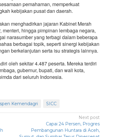
 kesamaan pemahaman, memperkuat
ngkah kebijakan pusat dan daerah.
akan menghadirkan jajaran Kabinet Merah
or, menteri, hingga pimpinan lembaga negara,
agai narasumber yang terbagi dalam beberapa
ahas berbagai topik, seperti sinergi kebijakan
an berkelanjutan serta isu strategis lainnya.
iri oleh sekitar 4.487 peserta. Mereka terdiri
mbaga, gubernur, bupati, dan wali kota,
imda dari seluruh Indonesia.
spen Kemendagri
SICC
Next post
Capai 24 Persen, Progres
ah
Pembangunan Huntara di Aceh,
Sumut, dan Sumbar Terus Dipercepat