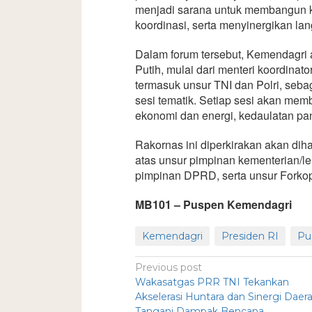
menjadi sarana untuk membangun
koordinasi, serta menyinergikan la
Dalam forum tersebut, Kemendagri 
Putih, mulai dari menteri koordinat
termasuk unsur TNI dan Polri, seb
sesi tematik. Setiap sesi akan memb
ekonomi dan energi, kedaulatan pang
Rakornas ini diperkirakan akan dihad
atas unsur pimpinan kementerian/le
pimpinan DPRD, serta unsur Forkop
MB101 – Puspen Kemendagri
Kemendagri
Presiden RI
Pu
Previous post
Wakasatgas PRR TNI Tekankan
Akselerasi Huntara dan Sinergi Daer
Tangani Dampak Bencana