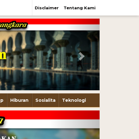
Disclaimer
Tentang Kami
Next
up
Hiburan
Sosialita
Teknologi
Next