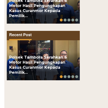
Polsek Tambora Serahkan 6
Motor Hasil Pengungkapan
Motor Pelaj
Kasus Curanmor Kepada
Usai Kenalan
Pemilik…
Online, Pel
Recent Post
Polsek Tambora Serahkan 6
Motor Hasil Pengungkapan
Motor Pelaj
Kasus Curanmor Kepada
Usai Kenalan
Pemilik…
Online, Pel