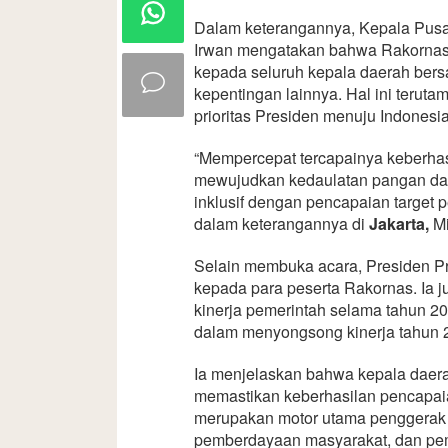
Dalam keterangannya, Kepala Pus
Irwan mengatakan bahwa Rakornas
kepada seluruh kepala daerah be
kepentingan lainnya. Hal ini teru
prioritas Presiden menuju Indones
“Mempercepat tercapainya keberhasi
mewujudkan kedaulatan pangan dan 
inklusif dengan pencapaian target 
dalam keterangannya di
Jakarta,
M
Selain membuka acara, Presiden P
kepada para peserta Rakornas. Ia 
kinerja pemerintah selama tahun 202
dalam menyongsong kinerja tahun 2
Ia menjelaskan bahwa kepala daer
memastikan keberhasilan pencapaian
merupakan motor utama penggerak
pemberdayaan masyarakat, dan pem