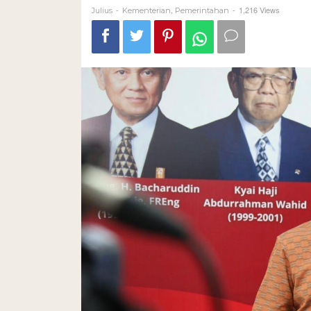
-
,
-
1,216 Views
Julius
Kementerian
Pemerintahan