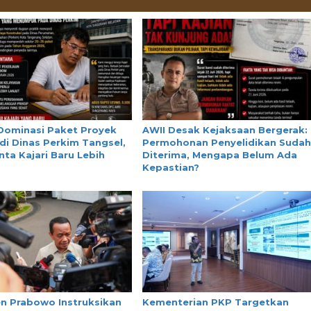
 Dominasi Paket Proyek
AWII Desak Kejaksaan Bergerak:
di Dinas Perkim Tangsel,
Permohonan Penyelidikan Suda
nta Kajari Baru Lebih
Diterima, Mengapa Belum Ada
Kepastian?
en Prabowo Instruksikan
Kementerian PKP Targetkan