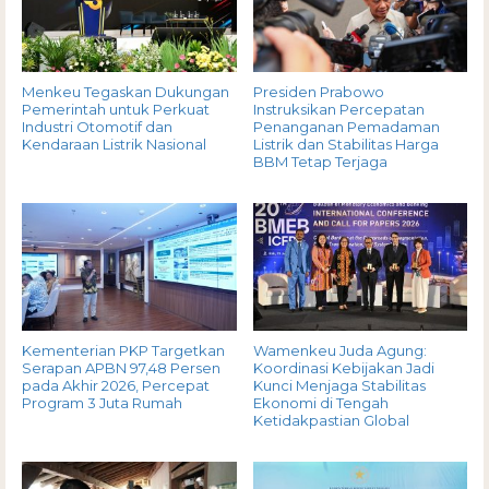
Menkeu Tegaskan Dukungan
Presiden Prabowo
Pemerintah untuk Perkuat
Instruksikan Percepatan
Industri Otomotif dan
Penanganan Pemadaman
Kendaraan Listrik Nasional
Listrik dan Stabilitas Harga
BBM Tetap Terjaga
Kementerian PKP Targetkan
Wamenkeu Juda Agung:
Serapan APBN 97,48 Persen
Koordinasi Kebijakan Jadi
pada Akhir 2026, Percepat
Kunci Menjaga Stabilitas
Program 3 Juta Rumah
Ekonomi di Tengah
Ketidakpastian Global