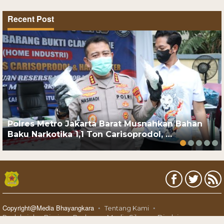
Recent Post
Polres Metro Jakarta Barat Musnahkan Bahan
Baku Narkotika 1,1 Ton Carisoprodol, …
Copyright@Media Bhayangkara
Tentang Kami
Redaksi dan Bisnis
Pedoman Media Siber
Disclaimer