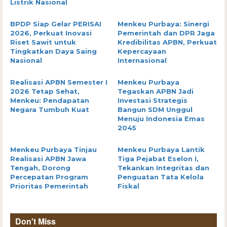
Listrik Nasional
BPDP Siap Gelar PERISAI
Menkeu Purbaya: Sinergi
2026, Perkuat Inovasi
Pemerintah dan DPR Jaga
Riset Sawit untuk
Kredibilitas APBN, Perkuat
Tingkatkan Daya Saing
Kepercayaan
Nasional
Internasional
Realisasi APBN Semester I
Menkeu Purbaya
2026 Tetap Sehat,
Tegaskan APBN Jadi
Menkeu: Pendapatan
Investasi Strategis
Negara Tumbuh Kuat
Bangun SDM Unggul
Menuju Indonesia Emas
2045
Menkeu Purbaya Tinjau
Menkeu Purbaya Lantik
Realisasi APBN Jawa
Tiga Pejabat Eselon I,
Tengah, Dorong
Tekankan Integritas dan
Percepatan Program
Penguatan Tata Kelola
Prioritas Pemerintah
Fiskal
Don't Miss