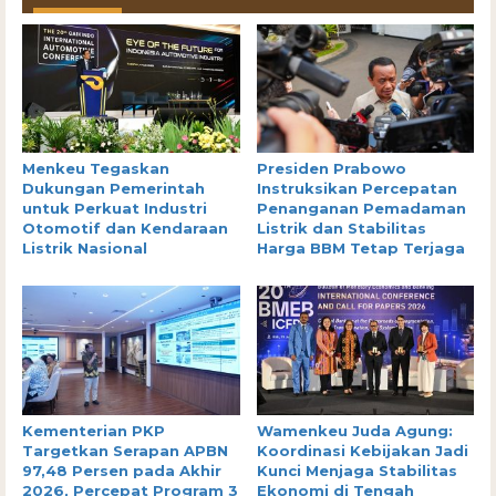
Menkeu Tegaskan
Presiden Prabowo
Dukungan Pemerintah
Instruksikan Percepatan
untuk Perkuat Industri
Penanganan Pemadaman
Otomotif dan Kendaraan
Listrik dan Stabilitas
Listrik Nasional
Harga BBM Tetap Terjaga
Kementerian PKP
Wamenkeu Juda Agung:
Targetkan Serapan APBN
Koordinasi Kebijakan Jadi
97,48 Persen pada Akhir
Kunci Menjaga Stabilitas
2026, Percepat Program 3
Ekonomi di Tengah