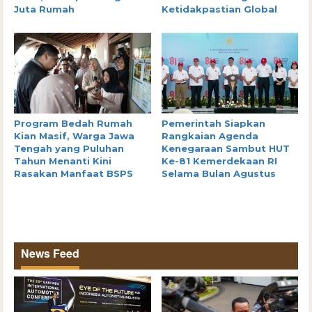
Juta Rumah
Ketidakpastian Global
Program Bedah Rumah
Pemerintah Siapkan
Kian Masif, Warga Jawa
Rangkaian Agenda
Tengah yang Puluhan
Kenegaraan Sambut HUT
Tahun Menanti Kini
Ke-81 Kemerdekaan RI
Rasakan Manfaat BSPS
Selama Bulan Agustus
News Feed