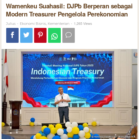
Wamenkeu Suahasil: DJPb Berperan sebagai
Modern Treasurer Pengelola Perekonomian
-
,
-
1,265 Views
Julius
Ekonomi Bisnis
Kementerian