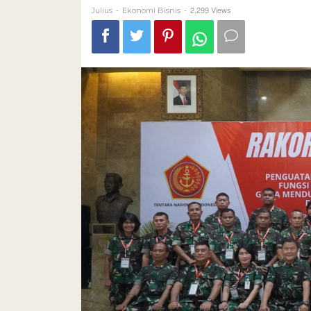
-
-
2,299 Views
Julius
Ekonomi Bisnis