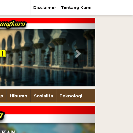
Disclaimer
Tentang Kami
Next
up
Hiburan
Sosialita
Teknologi
Next