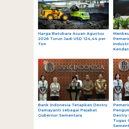
Harga Batubara Acuan Agustus
Menkeu
2026 Turun Jadi USD 124,44 per
Pemeri
Ton
Industr
Kendara
Bank Indonesia Tetapkan Destry
Pemeri
Damayanti sebagai Pejabat
Pengund
Gubernur Sementara
Destry
Tugas 
Sement