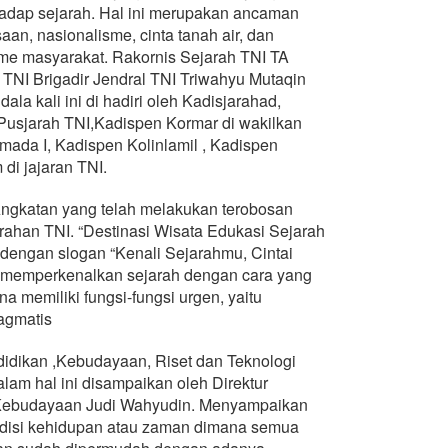
adap sejarah. Hal ini merupakan ancaman
n, nasionalisme, cinta tanah air, dan
isme masyarakat. Rakornis Sejarah TNI TA
 TNI Brigadir Jendral TNI Triwahyu Mutaqin
la kali ini di hadiri oleh Kadisjarahad,
 Pusjarah TNI,Kadispen Kormar di wakilkan
mada I, Kadispen Kolinlamil , Kadispen
di jajaran TNI.
ngkatan yang telah melakukan terobosan
rahan TNI. “Destinasi Wisata Edukasi Sejarah
engan slogan “Kenali Sejarahmu, Cintai
k memperkenalkan sejarah dengan cara yang
na memiliki fungsi-fungsi urgen, yaitu
ragmatis
idikan ,Kebudayaan, Riset dan Teknologi
lam hal ini disampaikan oleh Direktur
ebudayaan Judi Wahyudin. Menyampaikan
ndisi kehidupan atau zaman dimana semua