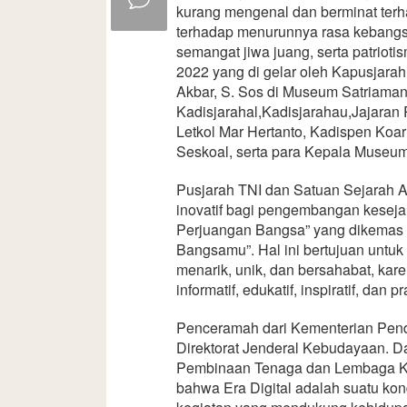
kurang mengenal dan berminat terh
terhadap menurunnya rasa kebangsaa
semangat jiwa juang, serta patriot
2022 yang di gelar oleh Kapusjarah
Akbar, S. Sos di Museum Satriamanda
Kadisjarahal,Kadisjarahau,Jajaran
Letkol Mar Hertanto, Kadispen Koar
Seskoal, serta para Kepala Museum 
Pusjarah TNI dan Satuan Sejarah A
inovatif bagi pengembangan keseja
Perjuangan Bangsa” yang dikemas d
Bangsamu”. Hal ini bertujuan untu
menarik, unik, dan bersahabat, kare
informatif, edukatif, inspiratif, dan p
Penceramah dari Kementerian Pend
Direktorat Jenderal Kebudayaan. Da
Pembinaan Tenaga dan Lembaga K
bahwa Era Digital adalah suatu ko