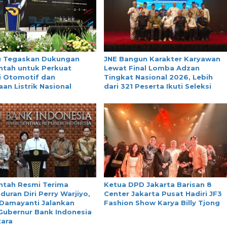
 Tegaskan Dukungan
JNE Bangun Karakter Karyawan
ntah untuk Perkuat
Lewat Final Lomba Adzan
i Otomotif dan
Tingkat Nasional 2026, Lebih
an Listrik Nasional
dari 321 Peserta Ikuti Seleksi
ntah Resmi Terima
Ketua DPD Jakarta Barisan 8
uran Diri Perry Warjiyo,
Center Jakarta Pusat Hadiri JF3
 Damayanti Jalankan
Fashion Show Karya Billy Tjong
Gubernur Bank Indonesia
ara