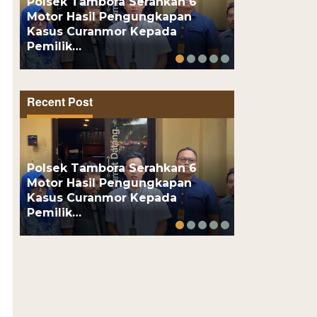
Polsek Tambora Serahkan 6
Motor Hasil Pengungkapan
Motor Pelaj
Kasus Curanmor Kepada
Usai Kenalan
Pemilik…
Online, Pel
Recent Post
Polsek Tambora Serahkan 6
Motor Hasil Pengungkapan
Motor Pelaj
Kasus Curanmor Kepada
Usai Kenalan
Pemilik…
Online, Pel