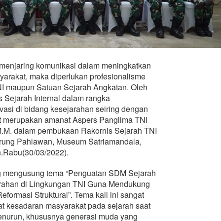
menjaring komunikasi dalam meningkatkan
arakat, maka diperlukan profesionalisme
TNI maupun Satuan Sejarah Angkatan. Oleh
s Sejarah Internal dalam rangka
vasi di bidang kesejarahan seiring dengan
t merupakan amanat Aspers Panglima TNI
.M. dalam pembukaan Rakornis Sejarah TNI
airung Pahlawan, Museum Satriamandala,
n.Rabu(30/03/2022).
ng mengusung tema “Penguatan SDM Sejarah
rahan di Lingkungan TNI Guna Mendukung
ormasi Struktural”. Tema kali ini sangat
kat kesadaran masyarakat pada sejarah saat
enurun, khususnya generasi muda yang