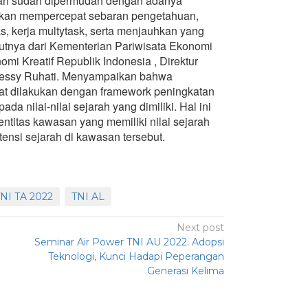
an sudah dipermudah dengan adanya
 akan mempercepat sebaran pengetahuan,
tas, kerja multytask, serta menjauhkan yang
kutnya dari Kementerian Pariwisata Ekonomi
omi Kreatif Republik Indonesia , Direktur
 Dessy Ruhati. Menyampaikan bahwa
t dilakukan dengan framework peningkatan
a nilai-nilai sejarah yang dimiliki. Hal ini
ntitas kawasan yang memiliki nilai sejarah
si sejarah di kawasan tersebut.
TNI TA 2022
TNI AL
Next post
Seminar Air Power TNI AU 2022. Adopsi
Teknologi, Kunci Hadapi Peperangan
Generasi Kelima