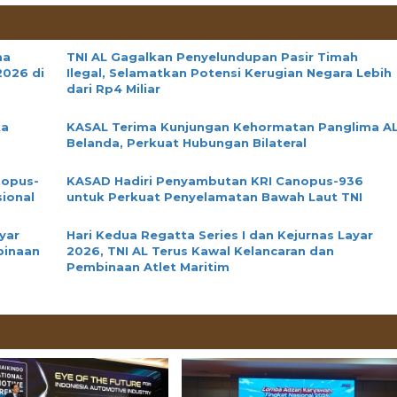
ma
TNI AL Gagalkan Penyelundupan Pasir Timah
2026 di
Ilegal, Selamatkan Potensi Kerugian Negara Lebih
dari Rp4 Miliar
ta
KASAL Terima Kunjungan Kehormatan Panglima A
Belanda, Perkuat Hubungan Bilateral
nopus-
KASAD Hadiri Penyambutan KRI Canopus-936
ional
untuk Perkuat Penyelamatan Bawah Laut TNI
yar
Hari Kedua Regatta Series I dan Kejurnas Layar
binaan
2026, TNI AL Terus Kawal Kelancaran dan
Pembinaan Atlet Maritim