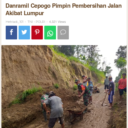
Danramil Cepogo Pimpin Pembersihan Jalan
Akibat Lumpur
-
-
4,321 Views
Hetriadi_101
TNI - POLRI