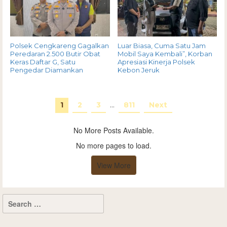
Polsek Cengkareng Gagalkan
Luar Biasa, Cuma Satu Jam
Peredaran 2.500 Butir Obat
Mobil Saya Kembali”, Korban
Keras Daftar G, Satu
Apresiasi Kinerja Polsek
Pengedar Diamankan
Kebon Jeruk
1
2
3
…
811
Next
No More Posts Available.
No more pages to load.
View More