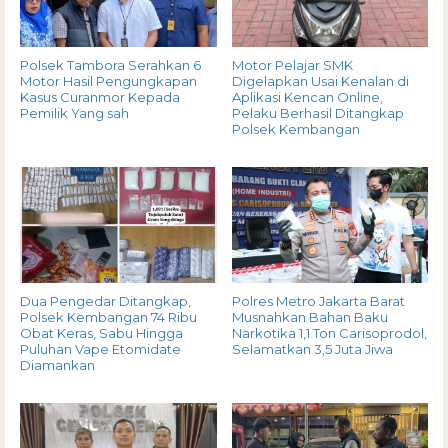
Polsek Tambora Serahkan 6
Motor Pelajar SMK
Motor Hasil Pengungkapan
Digelapkan Usai Kenalan di
Kasus Curanmor Kepada
Aplikasi Kencan Online,
Pemilik Yang sah
Pelaku Berhasil Ditangkap
Polsek Kembangan
Dua Pengedar Ditangkap,
Polres Metro Jakarta Barat
Polsek Kembangan 74 Ribu
Musnahkan Bahan Baku
Obat Keras, Sabu Hingga
Narkotika 1,1 Ton Carisoprodol,
Puluhan Vape Etomidate
Selamatkan 3,5 Juta Jiwa
Diamankan