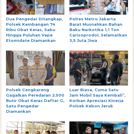
Dua Pengedar Ditangkap,
Polres Metro Jakarta
Polsek Kembangan 74
Barat Musnahkan Bahan
Ribu Obat Keras, Sabu
Baku Narkotika 1,1 Ton
Hingga Puluhan Vape
Carisoprodol, Selamatkan
Etomidate Diamankan
3,5 Juta Jiwa
Polsek Cengkareng
Luar Biasa, Cuma Satu
Gagalkan Peredaran 2.500
Jam Mobil Saya Kembali”,
Butir Obat Keras Daftar G,
Korban Apresiasi Kinerja
Satu Pengedar
Polsek Kebon Jeruk
Diamankan