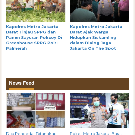
Kapolres Metro Jakarta
Kapolres Metro Jakarta
Barat Tinjau SPPG dan
Barat Ajak Warga
Panen Sayuran Pokcoy Di
Hidupkan Siskamling
Greenhouse SPPG Polri
dalam Dialog Jaga
Palmerah
Jakarta On The Spot
News Feed
Dua Pengedar Ditangkap,
Polres Metro Jakarta Barat