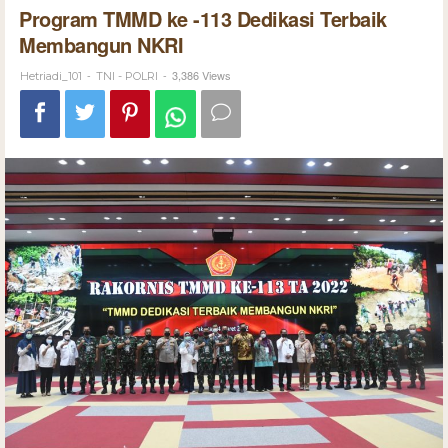
Program TMMD ke -113 Dedikasi Terbaik
Membangun NKRI
-
-
3,386 Views
Hetriadi_101
TNI - POLRI