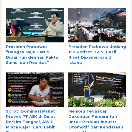
Presiden Prabowo:
Presiden Prabowo Undang
“Bangsa Maju Harus
150 Periset BRIN, Hasil
Dibangun dengan Fakta,
Riset Dipamerkan di
Sains, dan Realitas”
Istana
Soroti Dominasi Paket
Menkeu Tegaskan
Proyek PT AJK di Dinas
Dukungan Pemerintah
Perkim Tangsel, AWII
untuk Perkuat Industri
Minta Kajari Baru Lebih
Otomotif dan Kendaraan