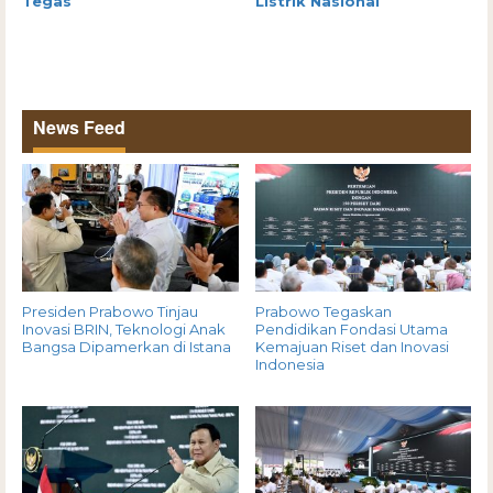
Tegas
Listrik Nasional
News Feed
Presiden Prabowo Tinjau
Prabowo Tegaskan
Inovasi BRIN, Teknologi Anak
Pendidikan Fondasi Utama
Bangsa Dipamerkan di Istana
Kemajuan Riset dan Inovasi
Indonesia