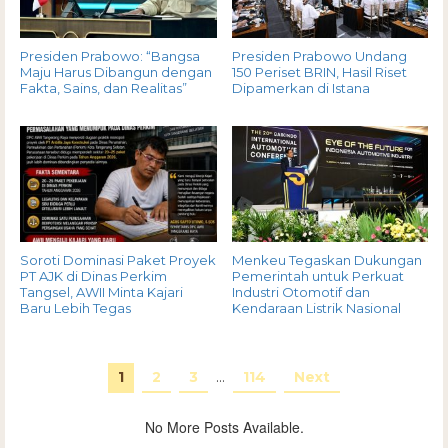
Presiden Prabowo: “Bangsa
Presiden Prabowo Undang
Maju Harus Dibangun dengan
150 Periset BRIN, Hasil Riset
Fakta, Sains, dan Realitas”
Dipamerkan di Istana
Soroti Dominasi Paket Proyek
Menkeu Tegaskan Dukungan
PT AJK di Dinas Perkim
Pemerintah untuk Perkuat
Tangsel, AWII Minta Kajari
Industri Otomotif dan
Baru Lebih Tegas
Kendaraan Listrik Nasional
1
2
3
…
114
Next
No More Posts Available.