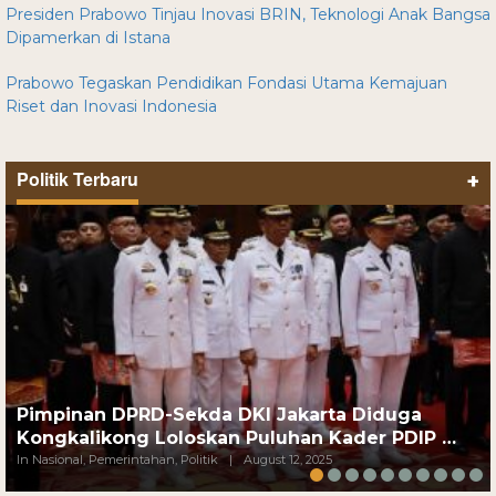
Presiden Prabowo Tinjau Inovasi BRIN, Teknologi Anak Bangsa
Dipamerkan di Istana
Prabowo Tegaskan Pendidikan Fondasi Utama Kemajuan
Riset dan Inovasi Indonesia
Politik Terbaru
+
Pimpinan DPRD-Sekda DKI Jakarta Diduga
Kongkalikong Loloskan Puluhan Kader PDIP …
In Nasional, Pemerintahan, Politik
|
August 12, 2025