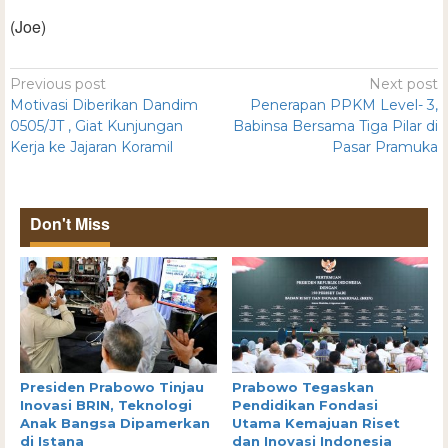
(Joe)
Previous post
Next post
Motivasi Diberikan Dandim
Penerapan PPKM Level- 3,
0505/JT , Giat Kunjungan
Babinsa Bersama Tiga Pilar di
Kerja ke Jajaran Koramil
Pasar Pramuka
Don't Miss
Presiden Prabowo Tinjau
Prabowo Tegaskan
Inovasi BRIN, Teknologi
Pendidikan Fondasi
Anak Bangsa Dipamerkan
Utama Kemajuan Riset
di Istana
dan Inovasi Indonesia