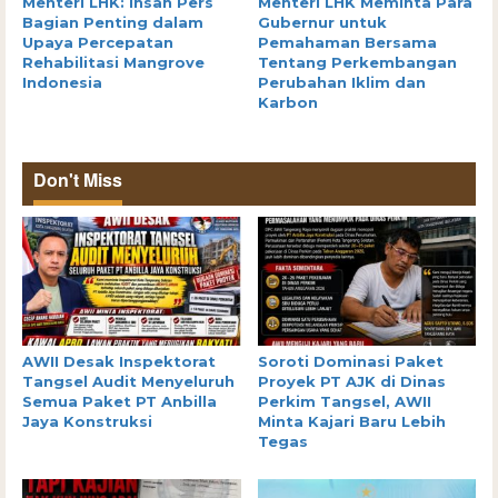
Menteri LHK: Insan Pers
Menteri LHK Meminta Para
Bagian Penting dalam
Gubernur untuk
Upaya Percepatan
Pemahaman Bersama
Rehabilitasi Mangrove
Tentang Perkembangan
Indonesia
Perubahan Iklim dan
Karbon
Don't Miss
AWII Desak Inspektorat
Soroti Dominasi Paket
Tangsel Audit Menyeluruh
Proyek PT AJK di Dinas
Semua Paket PT Anbilla
Perkim Tangsel, AWII
Jaya Konstruksi
Minta Kajari Baru Lebih
Tegas