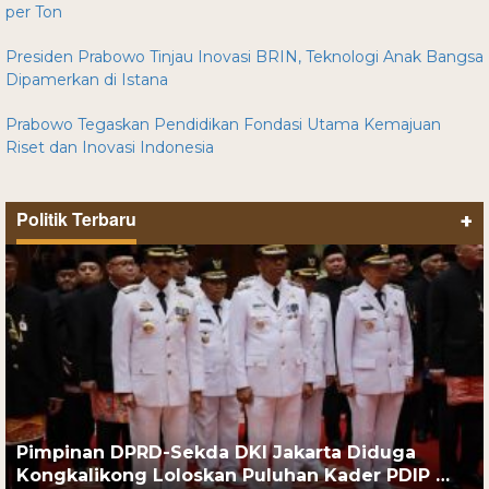
per Ton
Presiden Prabowo Tinjau Inovasi BRIN, Teknologi Anak Bangsa
Dipamerkan di Istana
Prabowo Tegaskan Pendidikan Fondasi Utama Kemajuan
Riset dan Inovasi Indonesia
Politik Terbaru
+
Pimpinan DPRD-Sekda DKI Jakarta Diduga
Kongkalikong Loloskan Puluhan Kader PDIP …