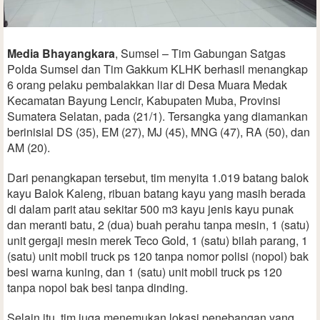
Media Bhayangkara
, Sumsel – Tim Gabungan Satgas
Polda Sumsel dan Tim Gakkum KLHK berhasil menangkap
6 orang pelaku pembalakkan liar di Desa Muara Medak
Kecamatan Bayung Lencir, Kabupaten Muba, Provinsi
Sumatera Selatan, pada (21/1). Tersangka yang diamankan
berinisial DS (35), EM (27), MJ (45), MNG (47), RA (50), dan
AM (20).
Dari penangkapan tersebut, tim menyita 1.019 batang balok
kayu Balok Kaleng, ribuan batang kayu yang masih berada
di dalam parit atau sekitar 500 m3 kayu jenis kayu punak
dan meranti batu, 2 (dua) buah perahu tanpa mesin, 1 (satu)
unit gergaji mesin merek Teco Gold, 1 (satu) bilah parang, 1
(satu) unit mobil truck ps 120 tanpa nomor polisi (nopol) bak
besi warna kuning, dan 1 (satu) unit mobil truck ps 120
tanpa nopol bak besi tanpa dinding.
Selain itu, tim juga menemukan lokasi penebangan yang