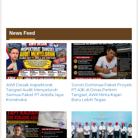
News Feed
AWII Desak Inspektorat
Soroti Dominasi Paket Proyek
Tangsel Audit Menyeluruh
PT AJK di Dinas Perkim
Semua Paket PT Anbilla Jaya
Tangsel, AWII Minta Kajari
Konstruksi
Baru Lebih Tegas