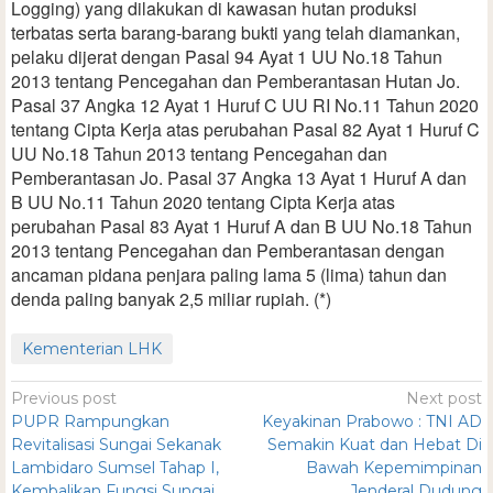
Logging) yang dilakukan di kawasan hutan produksi
terbatas serta barang-barang bukti yang telah diamankan,
pelaku dijerat dengan Pasal 94 Ayat 1 UU No.18 Tahun
2013 tentang Pencegahan dan Pemberantasan Hutan Jo.
Pasal 37 Angka 12 Ayat 1 Huruf C UU RI No.11 Tahun 2020
tentang Cipta Kerja atas perubahan Pasal 82 Ayat 1 Huruf C
UU No.18 Tahun 2013 tentang Pencegahan dan
Pemberantasan Jo. Pasal 37 Angka 13 Ayat 1 Huruf A dan
B UU No.11 Tahun 2020 tentang Cipta Kerja atas
perubahan Pasal 83 Ayat 1 Huruf A dan B UU No.18 Tahun
2013 tentang Pencegahan dan Pemberantasan dengan
ancaman pidana penjara paling lama 5 (lima) tahun dan
denda paling banyak 2,5 miliar rupiah. (*)
Kementerian LHK
Previous post
Next post
PUPR Rampungkan
Keyakinan Prabowo : TNI AD
Revitalisasi Sungai Sekanak
Semakin Kuat dan Hebat Di
Lambidaro Sumsel Tahap I,
Bawah Kepemimpinan
Kembalikan Fungsi Sungai
Jenderal Dudung