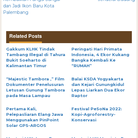
dan Jadi Ikon Baru Kota
Palembang
Related Posts
Gakkum KLHK Tindak
Peringati Hari Primata
Tambang Illegal di Tahura
Indonesia, 4 Ekor Kukang
Bukit Soeharto di
Bangka Kembali Ke
Kalimantan Timur
“RUMAH”
“Majestic Tambora ,” Film
Balai KSDA Yogyakarta
Dokumenter Penelusuran
dan Kejari Gunungkidul
Letusan Gunung Tambora
Lepas Liarkan Dua Ekor
pada Masa Lampau
Raptor
Pertama Kali,
Festival PeSoNa 2022:
Pelepasliaran Elang Jawa
Kopi-Agroforestry-
Menggunakan PinPoint
Konservasi
Solar GPS-ARGOS