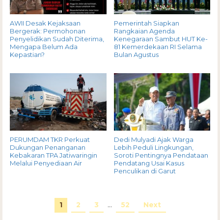
AWII Desak Kejaksaan
Pemerintah Siapkan
Bergerak: Permohonan
Rangkaian Agenda
Penyelidikan Sudah Diterima,
Kenegaraan Sambut HUT Ke-
Mengapa Belum Ada
81 Kemerdekaan RI Selama
Kepastian?
Bulan Agustus
PERUMDAM TKR Perkuat
Dedi Mulyadi Ajak Warga
Dukungan Penanganan
Lebih Peduli Lingkungan,
Kebakaran TPA Jatiwaringin
Soroti Pentingnya Pendataan
Melalui Penyediaan Air
Pendatang Usai Kasus
Penculikan di Garut
1
2
3
…
52
Next