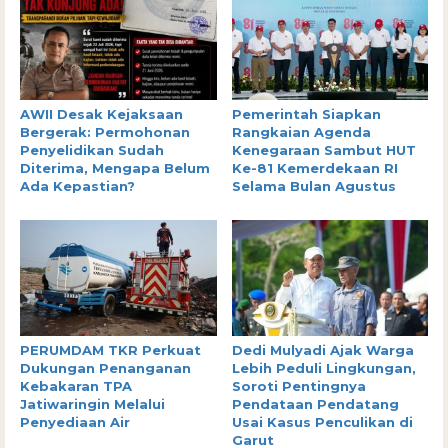
AWII Desak Kejaksaan
Pemerintah Siapkan
Bergerak: Permohonan
Rangkaian Agenda
Penyelidikan Sudah
Kenegaraan Sambut HUT
Diterima, Mengapa Belum
Ke-81 Kemerdekaan RI
Ada Kepastian?
Selama Bulan Agustus
PERUMDAM TKR Perkuat
Dedi Mulyadi Ajak Warga
Dukungan Penanganan
Lebih Peduli Lingkungan,
Kebakaran TPA
Soroti Pentingnya
Jatiwaringin Melalui
Pendataan Pendatang
Penyediaan Air
Usai Kasus Penculikan di
Garut