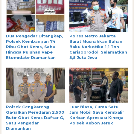
Dua Pengedar Ditangkap,
Polres Metro Jakarta
Polsek Kembangan 74
Barat Musnahkan Bahan
Ribu Obat Keras, Sabu
Baku Narkotika 1,1 Ton
Hingga Puluhan Vape
Carisoprodol, Selamatkan
Etomidate Diamankan
3,5 Juta Jiwa
Polsek Cengkareng
Luar Biasa, Cuma Satu
Gagalkan Peredaran 2.500
Jam Mobil Saya Kembali”,
Butir Obat Keras Daftar G,
Korban Apresiasi Kinerja
Satu Pengedar
Polsek Kebon Jeruk
Diamankan