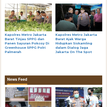
Kapolres Metro Jakarta
Kapolres Metro Jakarta
Barat Tinjau SPPG dan
Barat Ajak Warga
Panen Sayuran Pokcoy Di
Hidupkan Siskamling
Greenhouse SPPG Polri
dalam Dialog Jaga
Palmerah
Jakarta On The Spot
News Feed