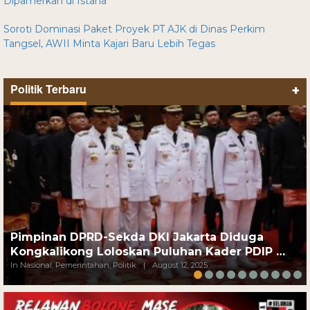
Dipamerkan di Istana
Soroti Dominasi Paket Proyek PT AJK di Dinas Perkim
Tangsel, AWII Minta Kajari Baru Lebih Tegas
Politik Terbaru
+
Pimpinan DPRD-Sekda DKI Jakarta Diduga
Kongkalikong Loloskan Puluhan Kader PDIP …
In Nasional, Pemerintahan, Politik
|
August 12, 2025