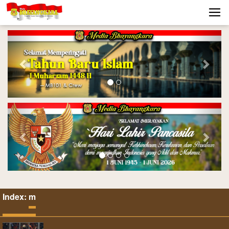
Previous
Nex
Previous
Nex
Index:
m