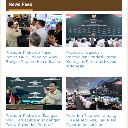
News Feed
Presiden Prabowo Tinjau
Prabowo Tegaskan
Inovasi BRIN, Teknologi Anak
Pendidikan Fondasi Utama
Bangsa Dipamerkan di Istana
Kemajuan Riset dan Inovasi
Indonesia
Presiden Prabowo: “Bangsa
Presiden Prabowo Undang
Maju Harus Dibangun dengan
150 Periset BRIN, Hasil Riset
Fakta, Sains, dan Realitas”
Dipamerkan di Istana