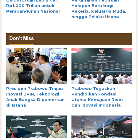
Rp1.000 Triliun untuk
Harapan Baru bagi
Pembangunan Nasional
Pekerja, Keluarga Muda,
hingga Pelaku Usaha
Don't Miss
Presiden Prabowo Tinjau
Prabowo Tegaskan
Inovasi BRIN, Teknologi
Pendidikan Fondasi
Anak Bangsa Dipamerkan
Utama Kemajuan Riset
di Istana
dan Inovasi Indonesia