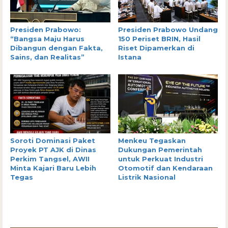
Presiden Prabowo:
Presiden Prabowo Undang
“Bangsa Maju Harus
150 Periset BRIN, Hasil
Dibangun dengan Fakta,
Riset Dipamerkan di
Sains, dan Realitas”
Istana
Soroti Dominasi Paket
Menkeu Tegaskan
Proyek PT AJK di Dinas
Dukungan Pemerintah
Perkim Tangsel, AWII
untuk Perkuat Industri
Minta Kajari Baru Lebih
Otomotif dan Kendaraan
Tegas
Listrik Nasional