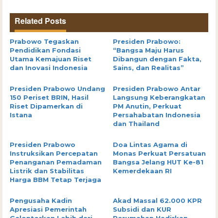
Related Posts
Prabowo Tegaskan
Presiden Prabowo:
Pendidikan Fondasi
“Bangsa Maju Harus
Utama Kemajuan Riset
Dibangun dengan Fakta,
dan Inovasi Indonesia
Sains, dan Realitas”
Presiden Prabowo Undang
Presiden Prabowo Antar
150 Periset BRIN, Hasil
Langsung Keberangkatan
Riset Dipamerkan di
PM Anutin, Perkuat
Istana
Persahabatan Indonesia
dan Thailand
Presiden Prabowo
Doa Lintas Agama di
Instruksikan Percepatan
Monas Perkuat Persatuan
Penanganan Pemadaman
Bangsa Jelang HUT Ke-81
Listrik dan Stabilitas
Kemerdekaan RI
Harga BBM Tetap Terjaga
Pengusaha Kadin
Akad Massal 62.000 KPR
Apresiasi Pemerintah
Subsidi dan KUR
Gelontorkan Lebih dari
Perumahan Hadirkan