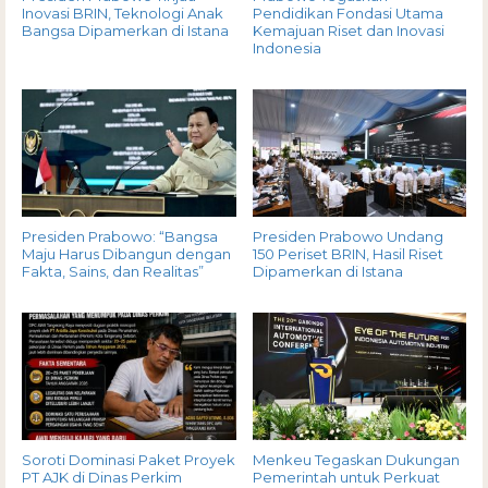
Inovasi BRIN, Teknologi Anak
Pendidikan Fondasi Utama
Bangsa Dipamerkan di Istana
Kemajuan Riset dan Inovasi
Indonesia
Presiden Prabowo: “Bangsa
Presiden Prabowo Undang
Maju Harus Dibangun dengan
150 Periset BRIN, Hasil Riset
Fakta, Sains, dan Realitas”
Dipamerkan di Istana
Soroti Dominasi Paket Proyek
Menkeu Tegaskan Dukungan
PT AJK di Dinas Perkim
Pemerintah untuk Perkuat