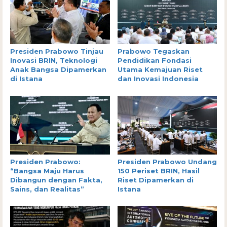
Presiden Prabowo Tinjau
Prabowo Tegaskan
Inovasi BRIN, Teknologi
Pendidikan Fondasi
Anak Bangsa Dipamerkan
Utama Kemajuan Riset
di Istana
dan Inovasi Indonesia
Presiden Prabowo:
Presiden Prabowo Undang
“Bangsa Maju Harus
150 Periset BRIN, Hasil
Dibangun dengan Fakta,
Riset Dipamerkan di
Sains, dan Realitas”
Istana