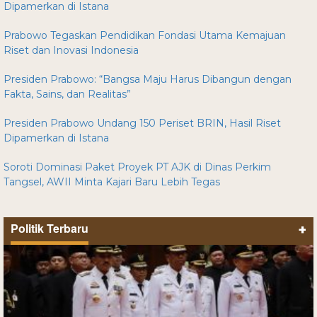
Dipamerkan di Istana
Prabowo Tegaskan Pendidikan Fondasi Utama Kemajuan
Riset dan Inovasi Indonesia
Presiden Prabowo: “Bangsa Maju Harus Dibangun dengan
Fakta, Sains, dan Realitas”
Presiden Prabowo Undang 150 Periset BRIN, Hasil Riset
Dipamerkan di Istana
Soroti Dominasi Paket Proyek PT AJK di Dinas Perkim
Tangsel, AWII Minta Kajari Baru Lebih Tegas
Politik Terbaru
+