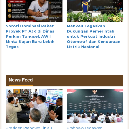
Soroti Dominasi Paket
Menkeu Tegaskan
Proyek PT AJK di Dinas
Dukungan Pemerintah
Perkim Tangsel, AWII
untuk Perkuat Industri
Minta Kajari Baru Lebih
Otomotif dan Kendaraan
Tegas
Listrik Nasional
News Feed
Presiden Prabowo Tinjau
Prabowo Tegaskan