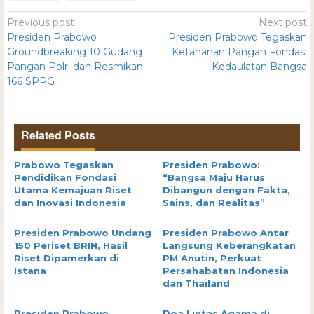
Previous post
Next post
Presiden Prabowo
Presiden Prabowo Tegaskan
Groundbreaking 10 Gudang
Ketahanan Pangan Fondasi
Pangan Polri dan Resmikan
Kedaulatan Bangsa
166 SPPG
Related Posts
Prabowo Tegaskan
Presiden Prabowo:
Pendidikan Fondasi
“Bangsa Maju Harus
Utama Kemajuan Riset
Dibangun dengan Fakta,
dan Inovasi Indonesia
Sains, dan Realitas”
Presiden Prabowo Undang
Presiden Prabowo Antar
150 Periset BRIN, Hasil
Langsung Keberangkatan
Riset Dipamerkan di
PM Anutin, Perkuat
Istana
Persahabatan Indonesia
dan Thailand
Presiden Prabowo
Doa Lintas Agama di