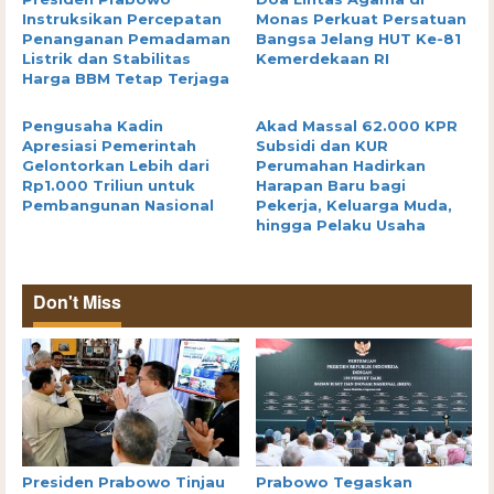
Instruksikan Percepatan
Monas Perkuat Persatuan
Penanganan Pemadaman
Bangsa Jelang HUT Ke-81
Listrik dan Stabilitas
Kemerdekaan RI
Harga BBM Tetap Terjaga
Pengusaha Kadin
Akad Massal 62.000 KPR
Apresiasi Pemerintah
Subsidi dan KUR
Gelontorkan Lebih dari
Perumahan Hadirkan
Rp1.000 Triliun untuk
Harapan Baru bagi
Pembangunan Nasional
Pekerja, Keluarga Muda,
hingga Pelaku Usaha
Don't Miss
Presiden Prabowo Tinjau
Prabowo Tegaskan