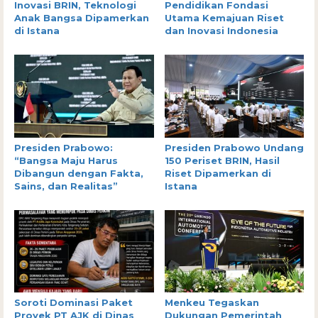
Inovasi BRIN, Teknologi
Pendidikan Fondasi
Anak Bangsa Dipamerkan
Utama Kemajuan Riset
di Istana
dan Inovasi Indonesia
Presiden Prabowo:
Presiden Prabowo Undang
“Bangsa Maju Harus
150 Periset BRIN, Hasil
Dibangun dengan Fakta,
Riset Dipamerkan di
Sains, dan Realitas”
Istana
Soroti Dominasi Paket
Menkeu Tegaskan
Proyek PT AJK di Dinas
Dukungan Pemerintah