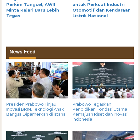
Perkim Tangsel, AWII
untuk Perkuat Industri
Minta Kajari Baru Lebih
Otomotif dan Kendaraan
Tegas
Listrik Nasional
News Feed
Presiden Prabowo Tinjau
Prabowo Tegaskan
Inovasi BRIN, Teknologi Anak
Pendidikan Fondasi Utama
Bangsa Dipamerkan di Istana
Kemajuan Riset dan Inovasi
Indonesia