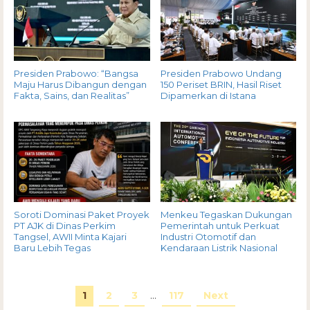
Presiden Prabowo: “Bangsa
Presiden Prabowo Undang
Maju Harus Dibangun dengan
150 Periset BRIN, Hasil Riset
Fakta, Sains, dan Realitas”
Dipamerkan di Istana
Soroti Dominasi Paket Proyek
Menkeu Tegaskan Dukungan
PT AJK di Dinas Perkim
Pemerintah untuk Perkuat
Tangsel, AWII Minta Kajari
Industri Otomotif dan
Baru Lebih Tegas
Kendaraan Listrik Nasional
1
2
3
…
117
Next