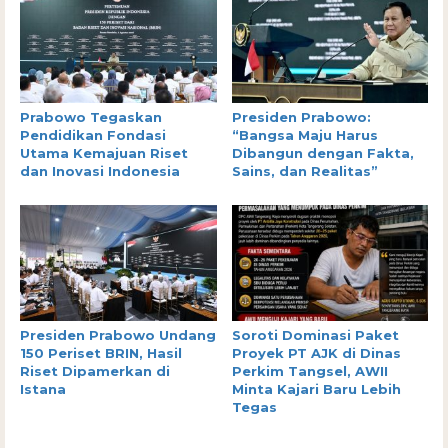
Prabowo Tegaskan
Presiden Prabowo:
Pendidikan Fondasi
“Bangsa Maju Harus
Utama Kemajuan Riset
Dibangun dengan Fakta,
dan Inovasi Indonesia
Sains, dan Realitas”
Presiden Prabowo Undang
Soroti Dominasi Paket
150 Periset BRIN, Hasil
Proyek PT AJK di Dinas
Riset Dipamerkan di
Perkim Tangsel, AWII
Istana
Minta Kajari Baru Lebih
Tegas