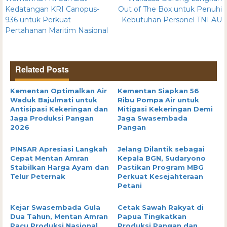
Kedatangan KRI Canopus-
Out of The Box untuk Penuhi
936 untuk Perkuat
Kebutuhan Personel TNI AU
Pertahanan Maritim Nasional
Related Posts
Kementan Optimalkan Air
Kementan Siapkan 56
Waduk Bajulmati untuk
Ribu Pompa Air untuk
Antisipasi Kekeringan dan
Mitigasi Kekeringan Demi
Jaga Produksi Pangan
Jaga Swasembada
2026
Pangan
PINSAR Apresiasi Langkah
Jelang Dilantik sebagai
Cepat Mentan Amran
Kepala BGN, Sudaryono
Stabilkan Harga Ayam dan
Pastikan Program MBG
Telur Peternak
Perkuat Kesejahteraan
Petani
Kejar Swasembada Gula
Cetak Sawah Rakyat di
Dua Tahun, Mentan Amran
Papua Tingkatkan
Pacu Produksi Nasional
Produksi Pangan dan