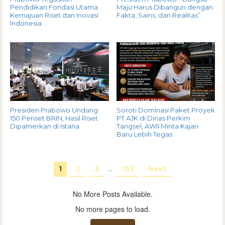
Pendidikan Fondasi Utama
Maju Harus Dibangun dengan
Kemajuan Riset dan Inovasi
Fakta, Sains, dan Realitas”
Indonesia
Presiden Prabowo Undang
Soroti Dominasi Paket Proyek
150 Periset BRIN, Hasil Riset
PT AJK di Dinas Perkim
Dipamerkan di Istana
Tangsel, AWII Minta Kajari
Baru Lebih Tegas
1
2
3
…
193
Next
No More Posts Available.
No more pages to load.