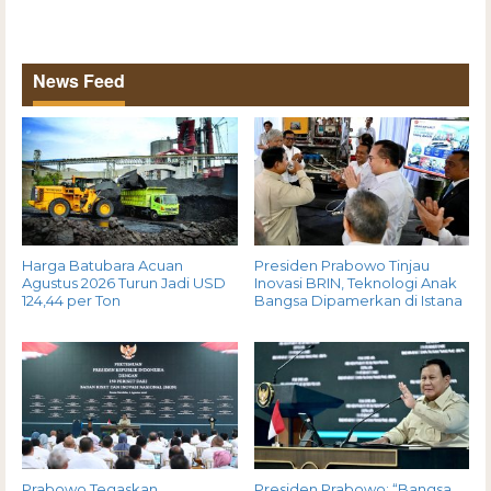
News Feed
Harga Batubara Acuan
Presiden Prabowo Tinjau
Agustus 2026 Turun Jadi USD
Inovasi BRIN, Teknologi Anak
124,44 per Ton
Bangsa Dipamerkan di Istana
Prabowo Tegaskan
Presiden Prabowo: “Bangsa