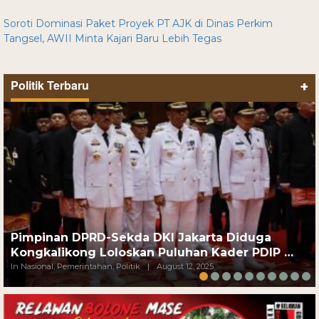
Soroti Dominasi Paket Proyek PT AJK di Dinas Perkim
Tangsel, AWII Minta Kajari Baru Lebih Tegas
Politik Terbaru
+
Pimpinan DPRD-Sekda DKI Jakarta Diduga
Kongkalikong Loloskan Puluhan Kader PDIP …
In Nasional, Pemerintahan, Politik
|
August 12, 2025