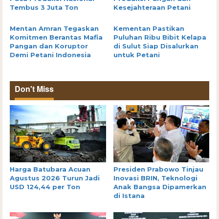
Tembus 3 Juta Ton
Kesejahteraan Petani
Mentan Amran Tegaskan
Kementan Pastikan
Komitmen Berantas Mafia
Puluhan Ribu Bibit Kelapa
Pangan dan Koruptor
di Sulut Siap Disalurkan
Demi Petani Indonesia
untuk Petani
Don't Miss
Harga Batubara Acuan
Presiden Prabowo Tinjau
Agustus 2026 Turun Jadi
Inovasi BRIN, Teknologi
USD 124,44 per Ton
Anak Bangsa Dipamerkan
di Istana