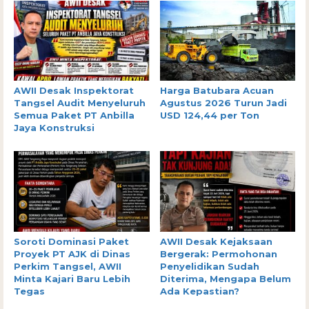
AWII Desak Inspektorat
Harga Batubara Acuan
Tangsel Audit Menyeluruh
Agustus 2026 Turun Jadi
Semua Paket PT Anbilla
USD 124,44 per Ton
Jaya Konstruksi
Soroti Dominasi Paket
AWII Desak Kejaksaan
Proyek PT AJK di Dinas
Bergerak: Permohonan
Perkim Tangsel, AWII
Penyelidikan Sudah
Minta Kajari Baru Lebih
Diterima, Mengapa Belum
Tegas
Ada Kepastian?