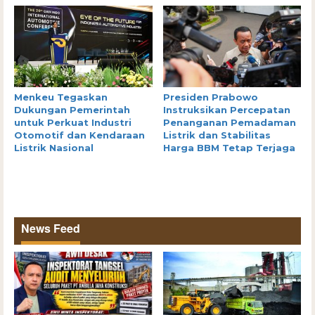
Menkeu Tegaskan
Presiden Prabowo
Dukungan Pemerintah
Instruksikan Percepatan
untuk Perkuat Industri
Penanganan Pemadaman
Otomotif dan Kendaraan
Listrik dan Stabilitas
Listrik Nasional
Harga BBM Tetap Terjaga
News Feed