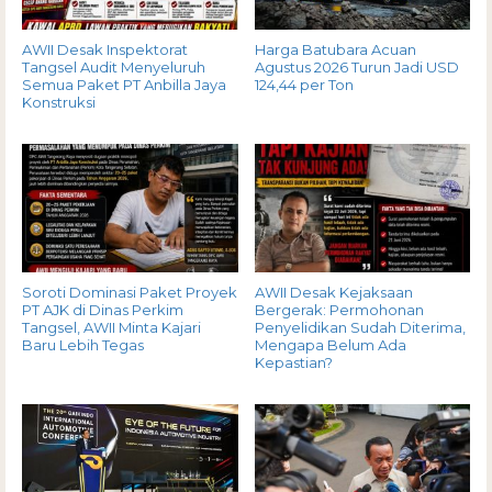
AWII Desak Inspektorat
Harga Batubara Acuan
Tangsel Audit Menyeluruh
Agustus 2026 Turun Jadi USD
Semua Paket PT Anbilla Jaya
124,44 per Ton
Konstruksi
Soroti Dominasi Paket Proyek
AWII Desak Kejaksaan
PT AJK di Dinas Perkim
Bergerak: Permohonan
Tangsel, AWII Minta Kajari
Penyelidikan Sudah Diterima,
Baru Lebih Tegas
Mengapa Belum Ada
Kepastian?