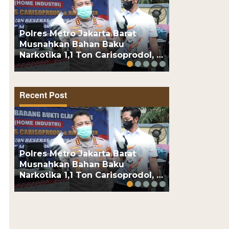
Polres Metro Jakarta Barat
AWII Desak 
Musnahkan Bahan Baku
Permohonan
Narkotika 1,1 Ton Carisoprodol, …
Sudah Dite
Recent Post
Polres Metro Jakarta Barat
AWII Desak 
Musnahkan Bahan Baku
Permohonan
Narkotika 1,1 Ton Carisoprodol, …
Sudah Dite