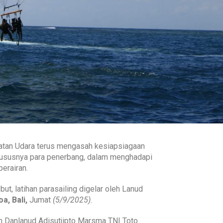
katan Udara terus mengasah kesiapsiagaan
khususnya para penerbang, dalam menghadapi
perairan.
ut, latihan parasailing digelar oleh Lanud
a, Bali,
Jumat
(5/9/2025).
eh Danlanud Adisutjipto Marsma TNI Toto