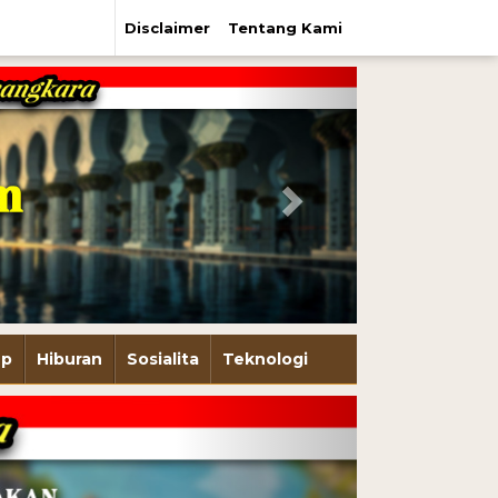
Disclaimer
Tentang Kami
Next
up
Hiburan
Sosialita
Teknologi
Next