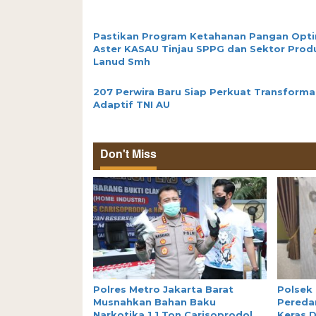
Pastikan Program Ketahanan Pangan Opti
Aster KASAU Tinjau SPPG dan Sektor Prod
Lanud Smh
207 Perwira Baru Siap Perkuat Transforma
Adaptif TNI AU
Don't Miss
Polres Metro Jakarta Barat
Polsek
Musnahkan Bahan Baku
Peredar
Narkotika 1,1 Ton Carisoprodol,
Keras D