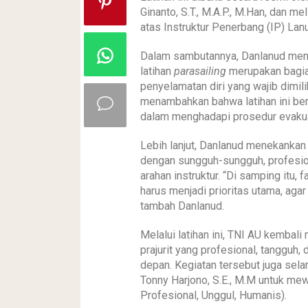
Ginanto, S.T., M.A.P., M.Han, dan mel
atas Instruktur Penerbang (IP) Lan
Dalam sambutannya, Danlanud me
latihan
parasailing
merupakan bagia
penyelamatan diri yang wajib dimil
menambahkan bahwa latihan ini ber
dalam menghadapi prosedur evakuasi
Lebih lanjut, Danlanud menekankan 
dengan sungguh-sungguh, profesion
arahan instruktur. “Di samping itu,
harus menjadi prioritas utama, agar 
tambah Danlanud.
Melalui latihan ini, TNI AU kemb
prajurit yang profesional, tangguh
depan. Kegiatan tersebut juga se
Tonny Harjono, S.E., M.M untuk m
Profesional, Unggul, Humanis).