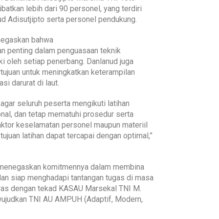
ibatkan lebih dari 90 personel, yang terdiri
ud Adisutjipto serta personel pendukung.
negaskan bahwa
n penting dalam penguasaan teknik
iki oleh setiap penerbang. Danlanud juga
tujuan untuk meningkatkan keterampilan
 darurat di laut.
agar seluruh peserta mengikuti latihan
al, dan tetap mematuhi prosedur serta
 faktor keselamatan personel maupun materiil
tujuan latihan dapat tercapai dengan optimal,”
ali menegaskan komitmennya dalam membina
, dan siap menghadapi tantangan tugas di masa
laras dengan tekad KASAU Marsekal TNI M.
ewujudkan TNI AU AMPUH (Adaptif, Modern,