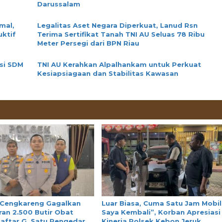
Darussalam
mal,
Legalitas Aset Negara Diperkuat, Lanud Rsn
uktif
Terima Sertifikat Tanah TNI AU Seluas 78 Ribu
Meter Persegi dari BPN Riau
si SDM
TNI AU Kerahkan Alpalhankam untuk Perkuat
Kesiapsiagaan dan Stabilitas Kawasan
 Cengkareng Gagalkan
Luar Biasa, Cuma Satu Jam Mobil
an 2.500 Butir Obat
Saya Kembali”, Korban Apresiasi
aftar G, Satu Pengedar
Kinerja Polsek Kebon Jeruk