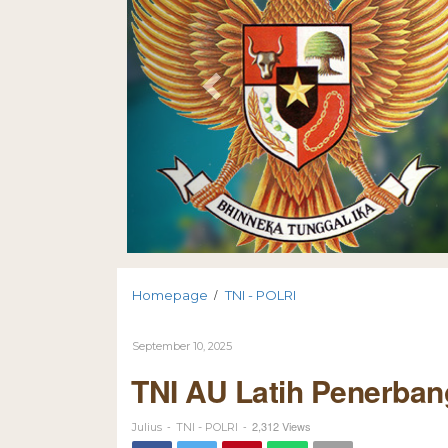
/
Homepage
TNI - POLRI
September 10, 2025
TNI AU Latih Penerban
-
-
2,312 Views
Julius
TNI - POLRI