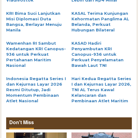
Vladivostok
Lebih dari Rp4 Miliar
KRI Bima Suci Lanjutkan
KASAL Terima Kunjungan
Misi Diplomasi Duta
Kehormatan Panglima AL
Bangsa, Berlayar Menuju
Belanda, Perkuat
Manila
Hubungan Bilateral
Wamenhan RI Sambut
KASAD Hadiri
Kedatangan KRI Canopus-
Penyambutan KRI
936 untuk Perkuat
Canopus-936 untuk
Pertahanan Maritim
Perkuat Penyelamatan
Nasional
Bawah Laut TNI
Indonesia Regatta Series I
Hari Kedua Regatta Series
dan Kejurnas Layar 2026
I dan Kejurnas Layar 2026,
Resmi Ditutup, Jadi
TNI AL Terus Kawal
Momentum Pembinaan
Kelancaran dan
Atlet Nasional
Pembinaan Atlet Maritim
Don't Miss