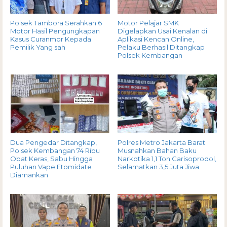
Polsek Tambora Serahkan 6
Motor Pelajar SMK
Motor Hasil Pengungkapan
Digelapkan Usai Kenalan di
Kasus Curanmor Kepada
Aplikasi Kencan Online,
Pemilik Yang sah
Pelaku Berhasil Ditangkap
Polsek Kembangan
Dua Pengedar Ditangkap,
Polres Metro Jakarta Barat
Polsek Kembangan 74 Ribu
Musnahkan Bahan Baku
Obat Keras, Sabu Hingga
Narkotika 1,1 Ton Carisoprodol,
Puluhan Vape Etomidate
Selamatkan 3,5 Juta Jiwa
Diamankan