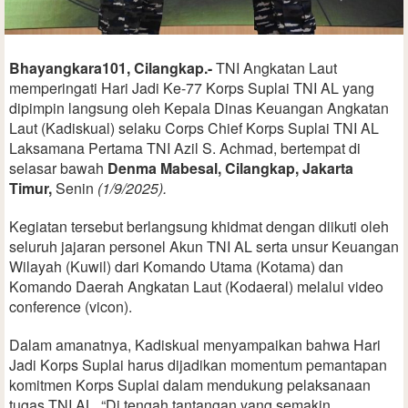
Bhayangkara101, Cilangkap.-
TNI Angkatan Laut
memperingati Hari Jadi Ke-77 Korps Suplai TNI AL yang
dipimpin langsung oleh Kepala Dinas Keuangan Angkatan
Laut (Kadiskual) selaku Corps Chief Korps Suplai TNI AL
Laksamana Pertama TNI Azil S. Achmad, bertempat di
selasar bawah
Denma Mabesal, Cilangkap, Jakarta
Timur,
Senin
(1/9/2025).
Kegiatan tersebut berlangsung khidmat dengan diikuti oleh
seluruh jajaran personel Akun TNI AL serta unsur Keuangan
Wilayah (Kuwil) dari Komando Utama (Kotama) dan
Komando Daerah Angkatan Laut (Kodaeral) melalui video
conference (vicon).
Dalam amanatnya, Kadiskual menyampaikan bahwa Hari
Jadi Korps Suplai harus dijadikan momentum pemantapan
komitmen Korps Suplai dalam mendukung pelaksanaan
tugas TNI AL. “Di tengah tantangan yang semakin