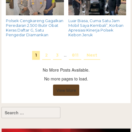
Polsek Cengkareng Gagalkan
Luar Biasa, Cuma Satu Jam
Peredaran 2.500 Butir Obat
Mobil Saya Kembali”, Korban
Keras Daftar G, Satu
Apresiasi Kinerja Polsek
Pengedar Diamankan
Kebon Jeruk
1
2
3
…
811
Next
No More Posts Available.
No more pages to load.
View More