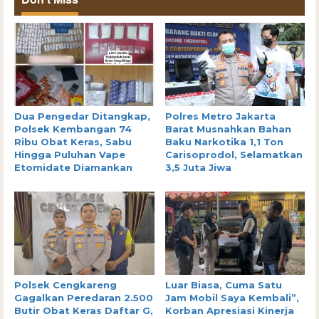
Dua Pengedar Ditangkap,
Polres Metro Jakarta
Polsek Kembangan 74
Barat Musnahkan Bahan
Ribu Obat Keras, Sabu
Baku Narkotika 1,1 Ton
Hingga Puluhan Vape
Carisoprodol, Selamatkan
Etomidate Diamankan
3,5 Juta Jiwa
Polsek Cengkareng
Luar Biasa, Cuma Satu
Gagalkan Peredaran 2.500
Jam Mobil Saya Kembali”,
Butir Obat Keras Daftar G,
Korban Apresiasi Kinerja