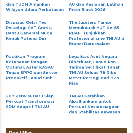
dan TUDM Amankan
AU dan Kesiapan Latihan
Wilayah Udara Perbatasan
Pitch Black 2026
Dispsiau Gelar Tes
The Jupiters Tampil
Psikologi CAT Gratis,
Memukau di HUT Ke-65
Bantu Generasi Muda
RBAF, Tunjukkan
Kenali Potensi Diri
Profesionalisme TNI AU di
Brunei Darussalam
Pastikan Program
Legalitas Aset Negara
Ketahanan Pangan
Diperkuat, Lanud Rsn
Optimal, Aster KASAU
Terima Sertifikat Tanah
Tinjau SPPG dan Sektor
TNI AU Seluas 78 Ribu
Produktif Lanud Smh
Meter Persegi dari BPN
Riau
207 Perwira Baru Siap
TNI AU Kerahkan
Perkuat Transformasi
Alpalhankam untuk
SDM Adaptif TNI AU
Perkuat Kesiapsiagaan
dan Stabilitas Kawasan
Don't Miss