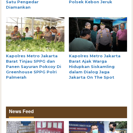
Satu Pengedar
Polsek Kebon Jeruk
Diamankan
Kapolres Metro Jakarta
Kapolres Metro Jakarta
Barat Tinjau SPPG dan
Barat Ajak Warga
Panen Sayuran Pokcoy Di
Hidupkan Siskamling
Greenhouse SPPG Polri
dalam Dialog Jaga
Palmerah
Jakarta On The Spot
News Feed