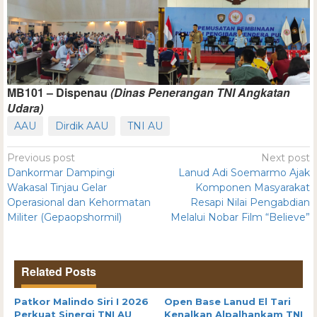
MB101 – Dispenau
(Dinas Penerangan TNI Angkatan
Udara)
AAU
Dirdik AAU
TNI AU
Previous post
Next post
Dankormar Dampingi
Lanud Adi Soemarmo Ajak
Wakasal Tinjau Gelar
Komponen Masyarakat
Operasional dan Kehormatan
Resapi Nilai Pengabdian
Militer (Gepaopshormil)
Melalui Nobar Film “Believe”
Related Posts
Patkor Malindo Siri I 2026
Open Base Lanud El Tari
Perkuat Sinergi TNI AU
Kenalkan Alpalhankam TNI