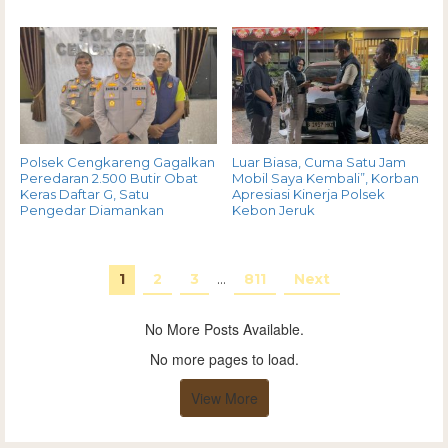
Polsek Cengkareng Gagalkan
Luar Biasa, Cuma Satu Jam
Peredaran 2.500 Butir Obat
Mobil Saya Kembali”, Korban
Keras Daftar G, Satu
Apresiasi Kinerja Polsek
Pengedar Diamankan
Kebon Jeruk
1
2
3
…
811
Next
No More Posts Available.
No more pages to load.
View More