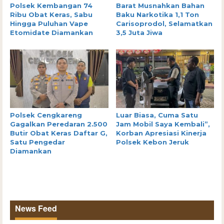
Polsek Kembangan 74
Barat Musnahkan Bahan
Ribu Obat Keras, Sabu
Baku Narkotika 1,1 Ton
Hingga Puluhan Vape
Carisoprodol, Selamatkan
Etomidate Diamankan
3,5 Juta Jiwa
Polsek Cengkareng
Luar Biasa, Cuma Satu
Gagalkan Peredaran 2.500
Jam Mobil Saya Kembali”,
Butir Obat Keras Daftar G,
Korban Apresiasi Kinerja
Satu Pengedar
Polsek Kebon Jeruk
Diamankan
News Feed