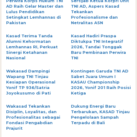
Perwira Korps Hukum TNI
Sertijab Ketua Korpri Unit
AD Raih Gelar Master dan
TNI AD, Aspers Kasad
Lulus Pendidikan
Tekankan
Setingkat Lemhannas di
Profesionalisme dan
Pakistan
Netralitas ASN
Kasad Terima Tanda
Kasad Hadiri Praspa
Alumni Kehormatan
Diktukpa TNI Integratif
Lemhannas RI, Perkuat
2026, Tandai Tonggak
Sinergi Ketahanan
Baru Pembinaan Perwira
Nasional
TNI
Wakasad Dampingi
Kontingen Garuda TNI AD
Wapang TNI Tinjau
Sabet Juara Umum I
Kesiapan Operasional
KASAU Championship
Yonif TP 936/Satria
2026, Yonif 201 Raih Posisi
Joyokusumo di Pati
Ketiga
Wakasad Tekankan
Dukung Energi Baru
Disiplin, Loyalitas, dan
Terbarukan, KASAD Tinjau
Profesionalitas sebagai
Pengelolaan Sampah
Fondasi Pengabdian
Terpadu di Bali
Prajurit