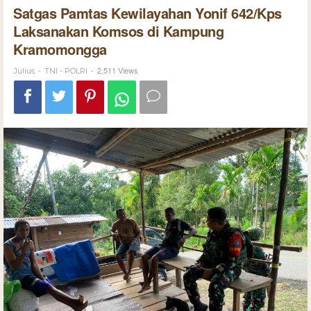
Satgas Pamtas Kewilayahan Yonif 642/Kps
Laksanakan Komsos di Kampung
Kramomongga
-
-
2,511 Views
Julius
TNI - POLRI