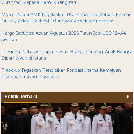
Curanmor Kepada Pemilik Yang sah
Motor Pelajar SMK Digelapkan Usai Kenalan di Aplikasi Kencan
Online, Pelaku Berhasil Ditangkap Polsek Kembangan
Harga Batubara Acuan Agustus 2026 Turun Jadi USD 124,44
per Ton
Presiden Prabowo Tinjau Inovasi BRIN, Teknologi Anak Bangsa
Dipamerkan di Istana
Prabowo Tegaskan Pendidikan Fondasi Utama Kemajuan
Riset dan Inovasi Indonesia
Politik Terbaru
+