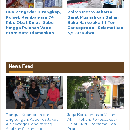
Dua Pengedar Ditangkap,
Polres Metro Jakarta
Polsek Kembangan 74
Barat Musnahkan Bahan
Ribu Obat Keras, Sabu
Baku Narkotika 1,1 Ton
Hingga Puluhan Vape
Carisoprodol, Selamatkan
Etomidate Diamankan
3,5 Juta Jiwa
News Feed
Bangun Keamanan dari
Jaga Kamtibmas di Malam
Lingkungan, Kapolres Jakbar
Akhir Pekan, Polres Jakbar
Ajak Warga Cengkareng
Gelar KRYD Bersama Tiga
Aktifkan Siskamling
Pilar