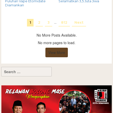
Puluhan Vape Etomidate
Selamatkan 3,5 Juta Jiwa
Diamankan
1
2
3
…
812
Next
No More Posts Available.
No more pages to load.
View More