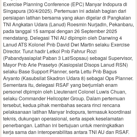
Exercise Planning Conference (EPC) Manyar Indopura di
Singapura (30/4/2025). Pertemuan ini adalah bagian dari
persiapan latihan bersama yang akan digelar di Pangkalan
TNI Angkatan Udara (Lanud) Roesmin Nurjadin, Pekanbaru,
pada tanggal 15 sampai dengan 26 September 2025
mendatang. Delegasi TNI AU dipimpin oleh Danwing 4
Lanud ATS Kolonel Pnb David Dwi Martin selaku Exercise
Director. Turut hadir Letkol Pnb Fahrur Rozi
(Pabandyasiaplat Paban 3 Lat/Sopsau) sebagai Supervisor,
Mayor Pnb Arie Prasetyo (Kasiopslat Disops Lanud RSN)
selaku Base Support Planner, serta Lettu Pnb Bagus
Aryanto (Kasubsilat Skadron Udara 8) sebagai Ops Planner.
Sementara itu, delegasi RSAF yang berjumlah enam
personel dipimpin oleh Lieutenant Colonel Luwis Chuan,
selaku Commander Helicopter Group. Dalam pertemuan
tersebut, kedua pihak membahas secara rinci rencana
pelaksanaan latihan Manyar Indopura, termasuk koordinasi
teknis, dukungan operasional, serta aspek keselamatan
penerbangan. Latihan ini bertujuan untuk meningkatkan
kerja sama dan interoperabilitas antara TNI AU dan RSAF.