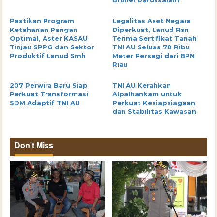
Pastikan Program
Legalitas Aset Negara
Ketahanan Pangan
Diperkuat, Lanud Rsn
Optimal, Aster KASAU
Terima Sertifikat Tanah
Tinjau SPPG dan Sektor
TNI AU Seluas 78 Ribu
Produktif Lanud Smh
Meter Persegi dari BPN
Riau
207 Perwira Baru Siap
TNI AU Kerahkan
Perkuat Transformasi
Alpalhankam untuk
SDM Adaptif TNI AU
Perkuat Kesiapsiagaan
dan Stabilitas Kawasan
Don't Miss