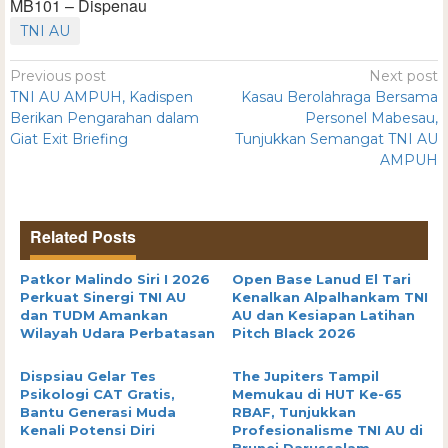
MB101 – Dispenau
TNI AU
Previous post
Next post
TNI AU AMPUH, Kadispen
Kasau Berolahraga Bersama
Berikan Pengarahan dalam
Personel Mabesau,
Giat Exit Briefing
Tunjukkan Semangat TNI AU
AMPUH
Related Posts
Patkor Malindo Siri I 2026
Open Base Lanud El Tari
Perkuat Sinergi TNI AU
Kenalkan Alpalhankam TNI
dan TUDM Amankan
AU dan Kesiapan Latihan
Wilayah Udara Perbatasan
Pitch Black 2026
Dispsiau Gelar Tes
The Jupiters Tampil
Psikologi CAT Gratis,
Memukau di HUT Ke-65
Bantu Generasi Muda
RBAF, Tunjukkan
Kenali Potensi Diri
Profesionalisme TNI AU di
Brunei Darussalam