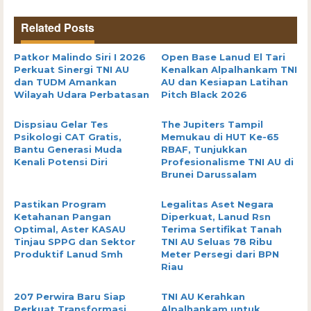
Related Posts
Patkor Malindo Siri I 2026
Open Base Lanud El Tari
Perkuat Sinergi TNI AU
Kenalkan Alpalhankam TNI
dan TUDM Amankan
AU dan Kesiapan Latihan
Wilayah Udara Perbatasan
Pitch Black 2026
Dispsiau Gelar Tes
The Jupiters Tampil
Psikologi CAT Gratis,
Memukau di HUT Ke-65
Bantu Generasi Muda
RBAF, Tunjukkan
Kenali Potensi Diri
Profesionalisme TNI AU di
Brunei Darussalam
Pastikan Program
Legalitas Aset Negara
Ketahanan Pangan
Diperkuat, Lanud Rsn
Optimal, Aster KASAU
Terima Sertifikat Tanah
Tinjau SPPG dan Sektor
TNI AU Seluas 78 Ribu
Produktif Lanud Smh
Meter Persegi dari BPN
Riau
207 Perwira Baru Siap
TNI AU Kerahkan
Perkuat Transformasi
Alpalhankam untuk