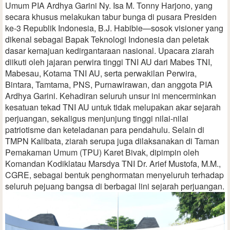
Umum PIA Ardhya Garini Ny. Isa M. Tonny Harjono, yang
secara khusus melakukan tabur bunga di pusara Presiden
ke-3 Republik Indonesia, B.J. Habibie—sosok visioner yang
dikenal sebagai Bapak Teknologi Indonesia dan peletak
dasar kemajuan kedirgantaraan nasional. Upacara ziarah
diikuti oleh jajaran perwira tinggi TNI AU dari Mabes TNI,
Mabesau, Kotama TNI AU, serta perwakilan Perwira,
Bintara, Tamtama, PNS, Purnawirawan, dan anggota PIA
Ardhya Garini. Kehadiran seluruh unsur ini mencerminkan
kesatuan tekad TNI AU untuk tidak melupakan akar sejarah
perjuangan, sekaligus menjunjung tinggi nilai-nilai
patriotisme dan keteladanan para pendahulu. Selain di
TMPN Kalibata, ziarah serupa juga dilaksanakan di Taman
Pemakaman Umum (TPU) Karet Bivak, dipimpin oleh
Komandan Kodiklatau Marsdya TNI Dr. Arief Mustofa, M.M.,
CGRE, sebagai bentuk penghormatan menyeluruh terhadap
seluruh pejuang bangsa di berbagai lini sejarah perjuangan.