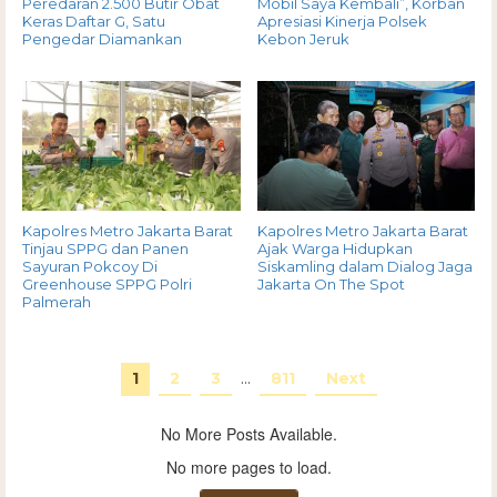
Peredaran 2.500 Butir Obat
Mobil Saya Kembali”, Korban
Keras Daftar G, Satu
Apresiasi Kinerja Polsek
Pengedar Diamankan
Kebon Jeruk
Kapolres Metro Jakarta Barat
Kapolres Metro Jakarta Barat
Tinjau SPPG dan Panen
Ajak Warga Hidupkan
Sayuran Pokcoy Di
Siskamling dalam Dialog Jaga
Greenhouse SPPG Polri
Jakarta On The Spot
Palmerah
1
2
3
…
811
Next
No More Posts Available.
No more pages to load.