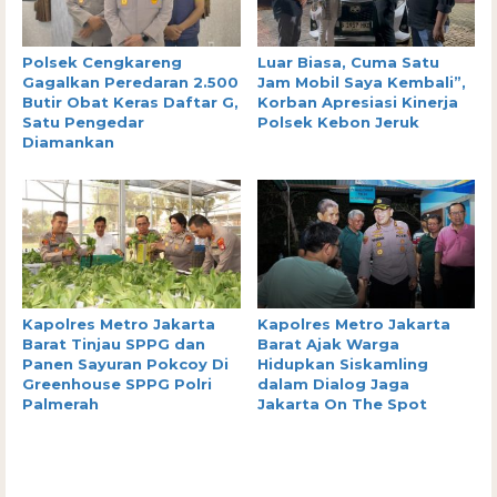
Polsek Cengkareng
Luar Biasa, Cuma Satu
Gagalkan Peredaran 2.500
Jam Mobil Saya Kembali”,
Butir Obat Keras Daftar G,
Korban Apresiasi Kinerja
Satu Pengedar
Polsek Kebon Jeruk
Diamankan
Kapolres Metro Jakarta
Kapolres Metro Jakarta
Barat Tinjau SPPG dan
Barat Ajak Warga
Panen Sayuran Pokcoy Di
Hidupkan Siskamling
Greenhouse SPPG Polri
dalam Dialog Jaga
Palmerah
Jakarta On The Spot