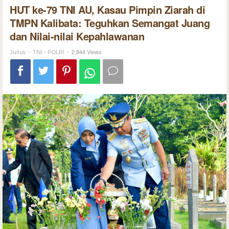
HUT ke-79 TNI AU, Kasau Pimpin Ziarah di
TMPN Kalibata: Teguhkan Semangat Juang
dan Nilai-nilai Kepahlawanan
-
-
2,844 Views
Julius
TNI - POLRI