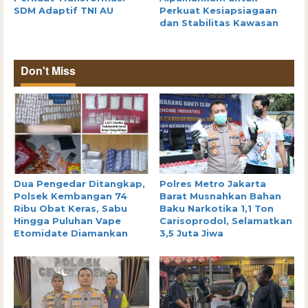
SDM Adaptif TNI AU
Perkuat Kesiapsiagaan
dan Stabilitas Kawasan
Don't Miss
Dua Pengedar Ditangkap,
Polres Metro Jakarta
Polsek Kembangan 74
Barat Musnahkan Bahan
Ribu Obat Keras, Sabu
Baku Narkotika 1,1 Ton
Hingga Puluhan Vape
Carisoprodol, Selamatkan
Etomidate Diamankan
3,5 Juta Jiwa