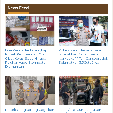
News Feed
Dua Pengedar Ditangkap,
Polres Metro Jakarta Barat
Polsek Kembangan 74 Ribu
Musnahkan Bahan Baku
Obat Keras, Sabu Hingga
Narkotika 1,1 Ton Carisoprodol,
Puluhan Vape Etomidate
Selamatkan 3,5 Juta Jiwa
Diamankan
Polsek Cengkareng Gagalkan
Luar Biasa, Cuma Satu Jam