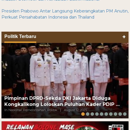
Presiden Prabowo Antar Langsung Keberangkatan PM Anutin,
Perkuat Persahabatan Indonesia dan Thailand
Politik Terbaru
+
Pimpinan DPRD-Sekda DKI Jakarta Diduga
Kongkalikong Loloskan Puluhan Kader PDIP …
In Nasional, Pemerintahan, Politik
|
August 12, 2025