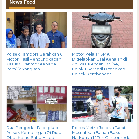
News Feed
Polsek Tambora Serahkan 6
Motor Pelajar SMK
Motor Hasil Pengungkapan
Digelapkan Usai Kenalan di
Kasus Curanmor Kepada
Aplikasi Kencan Online,
Pemilik Yang sah
Pelaku Berhasil Ditangkap
Polsek Kembangan
Dua Pengedar Ditangkap,
Polres Metro Jakarta Barat
Polsek Kembangan 74 Ribu
Musnahkan Bahan Baku
Obat Keras, Sabu Hingga
Narkotika 1,1 Ton Carisoprodol,