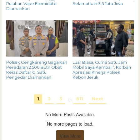
Puluhan Vape Etomidate
Selamatkan 3,5 Juta Jiwa
Diamankan
Polsek Cengkareng Gagalkan
Luar Biasa, Cuma Satu Jam
Peredaran 2.500 Butir Obat
Mobil Saya Kembali”, Korban
Keras Daftar G, Satu
Apresiasi Kinerja Polsek
Pengedar Diamankan
Kebon Jeruk
1
2
3
…
811
Next
No More Posts Available.
No more pages to load.
View More