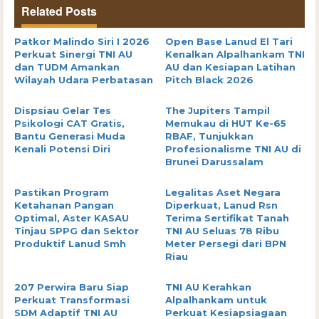
Related Posts
Patkor Malindo Siri I 2026
Open Base Lanud El Tari
Perkuat Sinergi TNI AU
Kenalkan Alpalhankam TNI
dan TUDM Amankan
AU dan Kesiapan Latihan
Wilayah Udara Perbatasan
Pitch Black 2026
Dispsiau Gelar Tes
The Jupiters Tampil
Psikologi CAT Gratis,
Memukau di HUT Ke-65
Bantu Generasi Muda
RBAF, Tunjukkan
Kenali Potensi Diri
Profesionalisme TNI AU di
Brunei Darussalam
Pastikan Program
Legalitas Aset Negara
Ketahanan Pangan
Diperkuat, Lanud Rsn
Optimal, Aster KASAU
Terima Sertifikat Tanah
Tinjau SPPG dan Sektor
TNI AU Seluas 78 Ribu
Produktif Lanud Smh
Meter Persegi dari BPN
Riau
207 Perwira Baru Siap
TNI AU Kerahkan
Perkuat Transformasi
Alpalhankam untuk
SDM Adaptif TNI AU
Perkuat Kesiapsiagaan