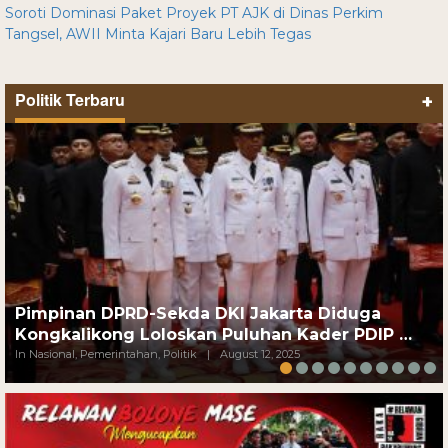
Soroti Dominasi Paket Proyek PT AJK di Dinas Perkim
Tangsel, AWII Minta Kajari Baru Lebih Tegas
Politik Terbaru
+
Pimpinan DPRD-Sekda DKI Jakarta Diduga
Kongkalikong Loloskan Puluhan Kader PDIP …
In Nasional, Pemerintahan, Politik
|
August 12, 2025