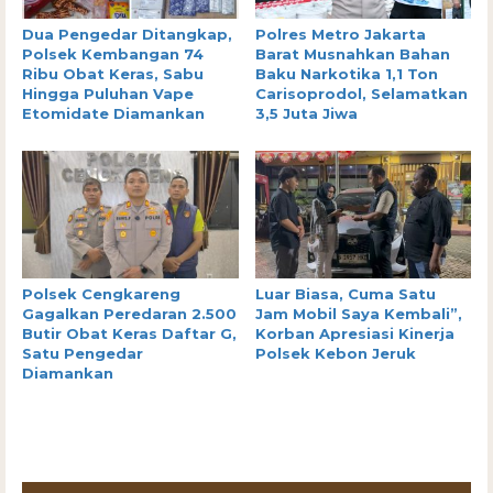
Dua Pengedar Ditangkap,
Polres Metro Jakarta
Polsek Kembangan 74
Barat Musnahkan Bahan
Ribu Obat Keras, Sabu
Baku Narkotika 1,1 Ton
Hingga Puluhan Vape
Carisoprodol, Selamatkan
Etomidate Diamankan
3,5 Juta Jiwa
Polsek Cengkareng
Luar Biasa, Cuma Satu
Gagalkan Peredaran 2.500
Jam Mobil Saya Kembali”,
Butir Obat Keras Daftar G,
Korban Apresiasi Kinerja
Satu Pengedar
Polsek Kebon Jeruk
Diamankan