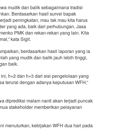
wa mudik dan balik sebagaimana tradisi
nkan. Berdasarkan hasil survei bapak
rjadi peningkatan, mau tak mau kita harus
der yang ada, baik dari perhubungan, Jasa
emenko PMK dan rekan-rekan yang lain. Kita
al,” kata Sigit.
mpaikan, berdasarkan hasil laporan yang ia
lah yang mudik dan balik jauh lebih tinggi,
gan baik.
ini, h+2 dan h+3 dari sisi pengelolaan yang
bisa terurai dengan adanya keputusan WFH,”
a diprediksi malam nanti akan terjadi puncak
 semua stakeholder memberikan pelayanan
 ini menuturkan, kebijakan WFH dua hari pada