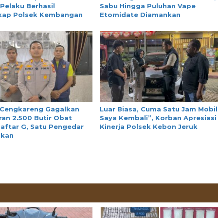
 Pelaku Berhasil
Sabu Hingga Puluhan Vape
kap Polsek Kembangan
Etomidate Diamankan
 Cengkareng Gagalkan
Luar Biasa, Cuma Satu Jam Mobil
an 2.500 Butir Obat
Saya Kembali”, Korban Apresiasi
aftar G, Satu Pengedar
Kinerja Polsek Kebon Jeruk
nkan