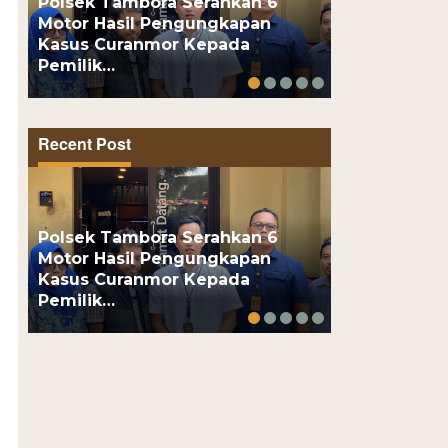
Polsek Tambora Serahkan 6
Motor Hasil Pengungkapan
Motor Pelaj
Kasus Curanmor Kepada
Usai Kenalan
Pemilik…
Online, Pel
Recent Post
Polsek Tambora Serahkan 6
Motor Hasil Pengungkapan
Motor Pelaj
Kasus Curanmor Kepada
Usai Kenalan
Pemilik…
Online, Pel