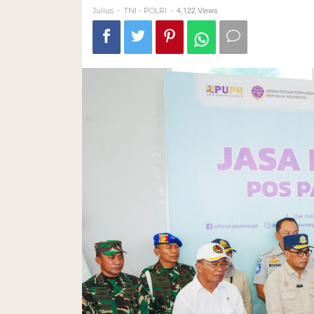
-
-
4,122 Views
Julius
TNI - POLRI