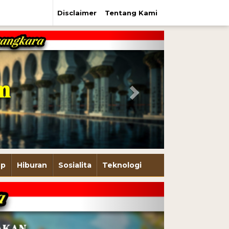
Disclaimer
Tentang Kami
Next
up
Hiburan
Sosialita
Teknologi
Next