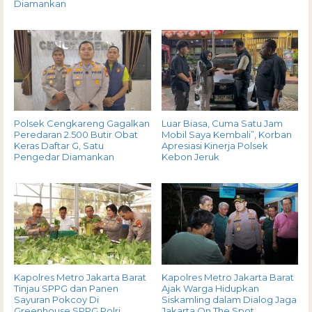
Diamankan
Polsek Cengkareng Gagalkan
Luar Biasa, Cuma Satu Jam
Peredaran 2.500 Butir Obat
Mobil Saya Kembali”, Korban
Keras Daftar G, Satu
Apresiasi Kinerja Polsek
Pengedar Diamankan
Kebon Jeruk
Kapolres Metro Jakarta Barat
Kapolres Metro Jakarta Barat
Tinjau SPPG dan Panen
Ajak Warga Hidupkan
Sayuran Pokcoy Di
Siskamling dalam Dialog Jaga
Greenhouse SPPG Polri
Jakarta On The Spot