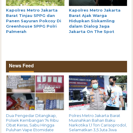
Kapolres Metro Jakarta
Kapolres Metro Jakarta
Barat Tinjau SPPG dan
Barat Ajak Warga
Panen Sayuran Pokcoy Di
Hidupkan Siskamling
Greenhouse SPPG Polri
dalam Dialog Jaga
Palmerah
Jakarta On The Spot
News Feed
Dua Pengedar Ditangkap,
Polres Metro Jakarta Barat
Polsek Kembangan 74 Ribu
Musnahkan Bahan Baku
Obat Keras, Sabu Hingga
Narkotika 1,1 Ton Carisoprodol,
Puluhan Vape Etomidate
Selamatkan 3,5 Juta Jiwa