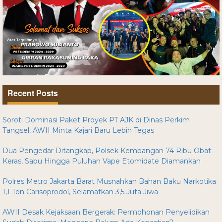
Recent Posts
Soroti Dominasi Paket Proyek PT AJK di Dinas Perkim
Tangsel, AWII Minta Kajari Baru Lebih Tegas
Dua Pengedar Ditangkap, Polsek Kembangan 74 Ribu Obat
Keras, Sabu Hingga Puluhan Vape Etomidate Diamankan
Polres Metro Jakarta Barat Musnahkan Bahan Baku Narkotika
1,1 Ton Carisoprodol, Selamatkan 3,5 Juta Jiwa
AWII Desak Kejaksaan Bergerak: Permohonan Penyelidikan