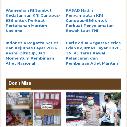
Wamenhan RI Sambut
KASAD Hadiri
Kedatangan KRI Canopus-
Penyambutan KRI
936 untuk Perkuat
Canopus-936 untuk
Pertahanan Maritim
Perkuat Penyelamatan
Nasional
Bawah Laut TNI
Indonesia Regatta Series I
Hari Kedua Regatta Series
dan Kejurnas Layar 2026
I dan Kejurnas Layar 2026,
Resmi Ditutup, Jadi
TNI AL Terus Kawal
Momentum Pembinaan
Kelancaran dan
Atlet Nasional
Pembinaan Atlet Maritim
Don't Miss