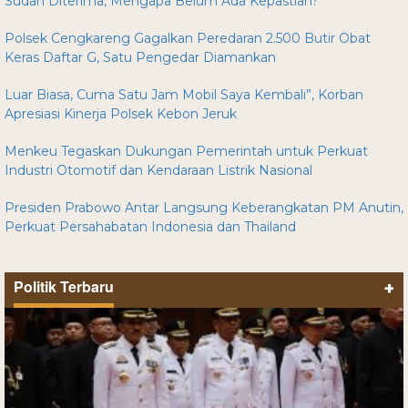
Sudah Diterima, Mengapa Belum Ada Kepastian?
Polsek Cengkareng Gagalkan Peredaran 2.500 Butir Obat
Keras Daftar G, Satu Pengedar Diamankan
Luar Biasa, Cuma Satu Jam Mobil Saya Kembali”, Korban
Apresiasi Kinerja Polsek Kebon Jeruk
Menkeu Tegaskan Dukungan Pemerintah untuk Perkuat
Industri Otomotif dan Kendaraan Listrik Nasional
Presiden Prabowo Antar Langsung Keberangkatan PM Anutin,
Perkuat Persahabatan Indonesia dan Thailand
Politik Terbaru
+