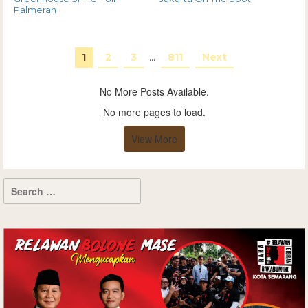
Palmerah
1
2
3
…
811
Next
No More Posts Available.
No more pages to load.
View More