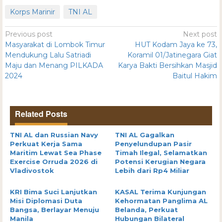
Korps Marinir
TNI AL
Previous post
Next post
Masyarakat di Lombok Timur
HUT Kodam Jaya ke 73,
Mendukung Lalu Satriadi
Koramil 01/Jatinegara Giat
Maju dan Menang PILKADA
Karya Bakti Bersihkan Masjid
2024
Baitul Hakim
Related Posts
TNI AL dan Russian Navy
TNI AL Gagalkan
Perkuat Kerja Sama
Penyelundupan Pasir
Maritim Lewat Sea Phase
Timah Ilegal, Selamatkan
Exercise Orruda 2026 di
Potensi Kerugian Negara
Vladivostok
Lebih dari Rp4 Miliar
KRI Bima Suci Lanjutkan
KASAL Terima Kunjungan
Misi Diplomasi Duta
Kehormatan Panglima AL
Bangsa, Berlayar Menuju
Belanda, Perkuat
Manila
Hubungan Bilateral