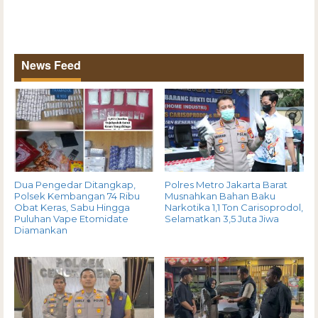
News Feed
Dua Pengedar Ditangkap,
Polres Metro Jakarta Barat
Polsek Kembangan 74 Ribu
Musnahkan Bahan Baku
Obat Keras, Sabu Hingga
Narkotika 1,1 Ton Carisoprodol,
Puluhan Vape Etomidate
Selamatkan 3,5 Juta Jiwa
Diamankan