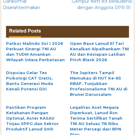
Dankormar
Gempur Nett 89 Beraudensi
Diserahterimakan
dengan Anggota DPR RI
Related Posts
Patkor Malindo Siri I 2026
Open Base Lanud El Tari
Perkuat Sinergi TNI AU
Kenalkan Alpalhankam TNI
dan TUDM Amankan
AU dan Kesiapan Latihan
Wilayah Udara Perbatasan
Pitch Black 2026
Dispsiau Gelar Tes
The Jupiters Tampil
Psikologi CAT Gratis,
Memukau di HUT Ke-65
Bantu Generasi Muda
RBAF, Tunjukkan
Kenali Potensi Diri
Profesionalisme TNI AU di
Brunei Darussalam
Pastikan Program
Legalitas Aset Negara
Ketahanan Pangan
Diperkuat, Lanud Rsn
Optimal, Aster KASAU
Terima Sertifikat Tanah
Tinjau SPPG dan Sektor
TNI AU Seluas 78 Ribu
Produktif Lanud Smh
Meter Persegi dari BPN
Riau