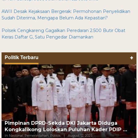
AWII Desak Kejaksaan Bergerak: Permohonan Penyelidikan
Sudah Diterima, Mengapa Belum Ada Kepastian?
Polsek Cengkareng Gagalkan Peredaran 2.500 Butir Obat
Keras Daftar G, Satu Pengedar Diamankan
Politik Terbaru
+
Pimpinan DPRD-Sekda DKI Jakarta Diduga
Kongkalikong Loloskan Puluhan Kader PDIP …
In Nasional, Pemerintahan, Politik
|
August 12, 2025