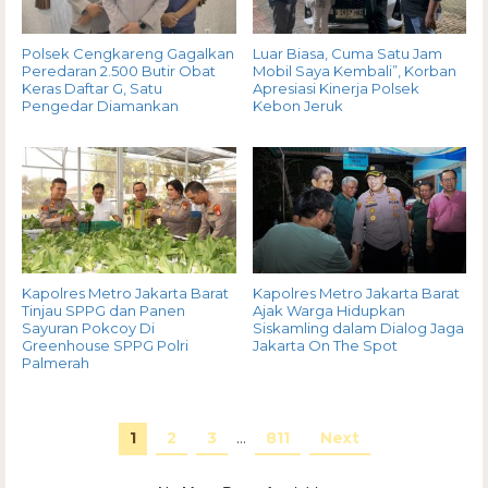
Polsek Cengkareng Gagalkan
Luar Biasa, Cuma Satu Jam
Peredaran 2.500 Butir Obat
Mobil Saya Kembali”, Korban
Keras Daftar G, Satu
Apresiasi Kinerja Polsek
Pengedar Diamankan
Kebon Jeruk
Kapolres Metro Jakarta Barat
Kapolres Metro Jakarta Barat
Tinjau SPPG dan Panen
Ajak Warga Hidupkan
Sayuran Pokcoy Di
Siskamling dalam Dialog Jaga
Greenhouse SPPG Polri
Jakarta On The Spot
Palmerah
1
2
3
…
811
Next