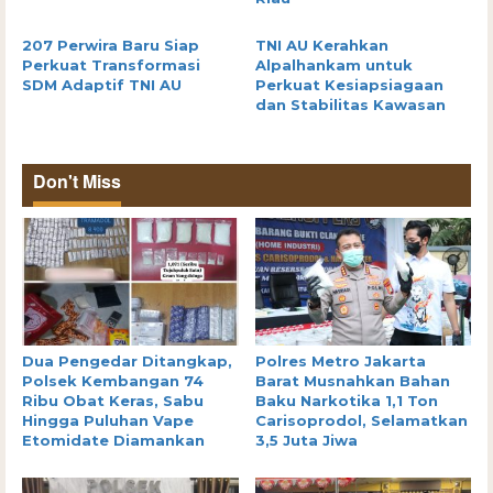
207 Perwira Baru Siap
TNI AU Kerahkan
Perkuat Transformasi
Alpalhankam untuk
SDM Adaptif TNI AU
Perkuat Kesiapsiagaan
dan Stabilitas Kawasan
Don't Miss
Dua Pengedar Ditangkap,
Polres Metro Jakarta
Polsek Kembangan 74
Barat Musnahkan Bahan
Ribu Obat Keras, Sabu
Baku Narkotika 1,1 Ton
Hingga Puluhan Vape
Carisoprodol, Selamatkan
Etomidate Diamankan
3,5 Juta Jiwa