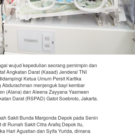
ai wujud kepedulian seorang pemimpin dan
taf Angkatan Darat (Kasad) Jenderal TNI
didampingi Ketua Umum Persit Kartika
g Abdurachman menjenguk bayi kembar
n (Alana) dan Aleena Zayyana Yasmeen
katan Darat (RSPAD) Gatot Soebroto, Jakarta.
umah Sakit Bunda Margonda Depok pada Senin
t di Rumah Sakit Citra Arafiq Depok itu,
a Hari Agustian dan Syifa Yurida, dimana