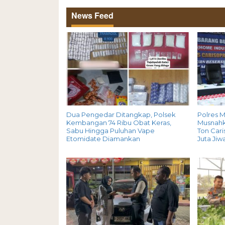
News Feed
Dua Pengedar Ditangkap, Polsek
Polres M
Kembangan 74 Ribu Obat Keras,
Musnahk
Sabu Hingga Puluhan Vape
Ton Cari
Etomidate Diamankan
Juta Jiw