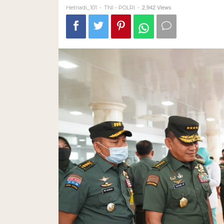
-
-
2,942 Views
Hetriadi_101
TNI - POLRI