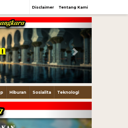
Disclaimer
Tentang Kami
Next
up
Hiburan
Sosialita
Teknologi
Next