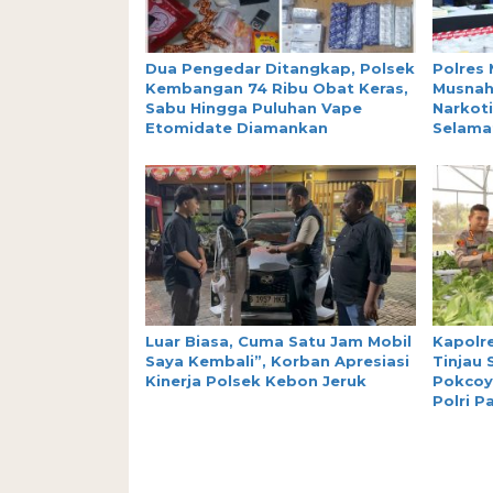
Dua Pengedar Ditangkap, Polsek
Polres 
Kembangan 74 Ribu Obat Keras,
Musnah
Sabu Hingga Puluhan Vape
Narkoti
Etomidate Diamankan
Selamat
Luar Biasa, Cuma Satu Jam Mobil
Kapolre
Saya Kembali”, Korban Apresiasi
Tinjau
Kinerja Polsek Kebon Jeruk
Pokcoy
Polri P