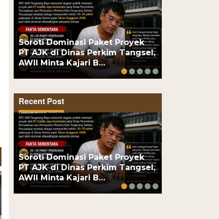
Dua Pengeda
Soroti Dominasi Paket Proyek
Polsek Kem
PT AJK di Dinas Perkim Tangsel,
Obat Keras,
AWII Minta Kajari B…
Puluhan…
Recent Post
Dua Pengeda
Soroti Dominasi Paket Proyek
Polsek Kem
PT AJK di Dinas Perkim Tangsel,
Obat Keras,
AWII Minta Kajari B…
Puluhan…