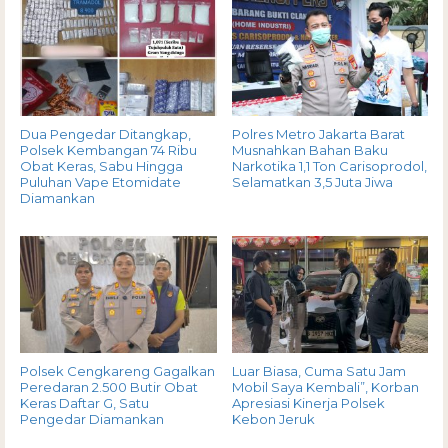
Dua Pengedar Ditangkap,
Polres Metro Jakarta Barat
Polsek Kembangan 74 Ribu
Musnahkan Bahan Baku
Obat Keras, Sabu Hingga
Narkotika 1,1 Ton Carisoprodol,
Puluhan Vape Etomidate
Selamatkan 3,5 Juta Jiwa
Diamankan
Polsek Cengkareng Gagalkan
Luar Biasa, Cuma Satu Jam
Peredaran 2.500 Butir Obat
Mobil Saya Kembali”, Korban
Keras Daftar G, Satu
Apresiasi Kinerja Polsek
Pengedar Diamankan
Kebon Jeruk