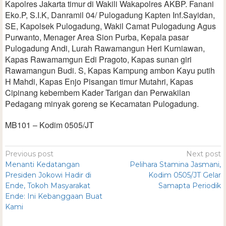
Kapolres Jakarta timur di Wakili Wakapolres AKBP. Fanani
Eko.P, S.I.K, Danramil 04/ Pulogadung Kapten Inf.Sayidan,
SE, Kapolsek Pulogadung, Wakil Camat Pulogadung Agus
Purwanto, Menager Area Sion Purba, Kepala pasar
Pulogadung Andi, Lurah Rawamangun Heri Kurniawan,
Kapas Rawamamgun Edi Pragoto, Kapas sunan giri
Rawamangun Budi. S, Kapas Kampung ambon Kayu putih
H Mahdi, Kapas Enjo Pisangan timur Mutahri, Kapas
Cipinang kebembem Kader Tarigan dan Perwakilan
Pedagang minyak goreng se Kecamatan Pulogadung.
MB101 – Kodim 0505/JT
Previous post
Next post
Menanti Kedatangan
Pelihara Stamina Jasmani,
Presiden Jokowi Hadir di
Kodim 0505/JT Gelar
Ende, Tokoh Masyarakat
Samapta Periodik
Ende: Ini Kebanggaan Buat
Kami