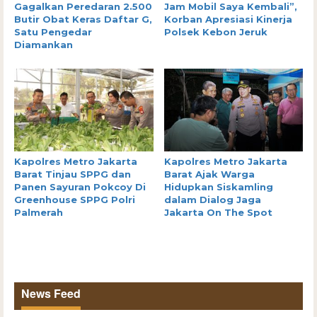
Gagalkan Peredaran 2.500
Jam Mobil Saya Kembali”,
Butir Obat Keras Daftar G,
Korban Apresiasi Kinerja
Satu Pengedar
Polsek Kebon Jeruk
Diamankan
Kapolres Metro Jakarta
Kapolres Metro Jakarta
Barat Tinjau SPPG dan
Barat Ajak Warga
Panen Sayuran Pokcoy Di
Hidupkan Siskamling
Greenhouse SPPG Polri
dalam Dialog Jaga
Palmerah
Jakarta On The Spot
News Feed