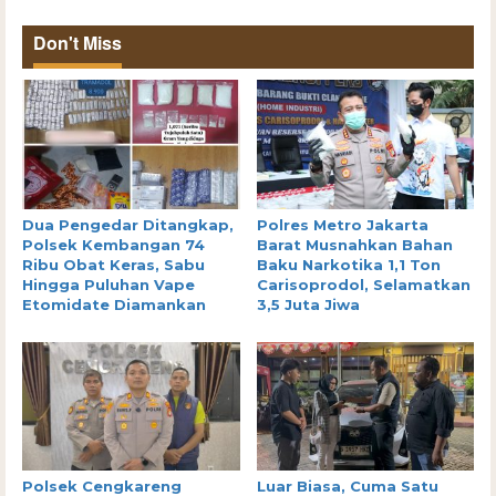
Don't Miss
Dua Pengedar Ditangkap,
Polres Metro Jakarta
Polsek Kembangan 74
Barat Musnahkan Bahan
Ribu Obat Keras, Sabu
Baku Narkotika 1,1 Ton
Hingga Puluhan Vape
Carisoprodol, Selamatkan
Etomidate Diamankan
3,5 Juta Jiwa
Polsek Cengkareng
Luar Biasa, Cuma Satu