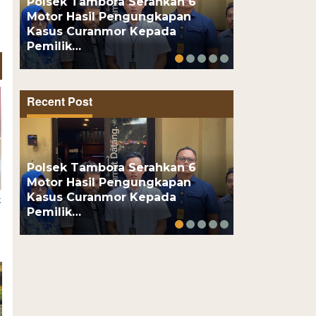
Polsek Tambora Serahkan 6
Motor Hasil Pengungkapan
Motor Pelaj
Kasus Curanmor Kepada
Usai Kenalan
Pemilik…
Online, Pel
Recent Post
Polsek Tambora Serahkan 6
Motor Hasil Pengungkapan
Motor Pelaj
Kasus Curanmor Kepada
Usai Kenalan
k
Pemilik…
Online, Pel