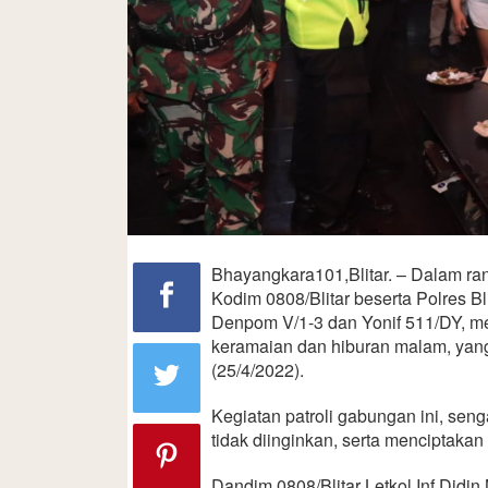
Bhayangkara101,Blitar. – Dalam r
Kodim 0808/Blitar beserta Polres Bl
Denpom V/1-3 dan Yonif 511/DY, me
keramaian dan hiburan malam, yang
(25/4/2022).
Kegiatan patroli gabungan ini, seng
tidak diinginkan, serta menciptaka
Dandim 0808/Blitar Letkol Inf Didin