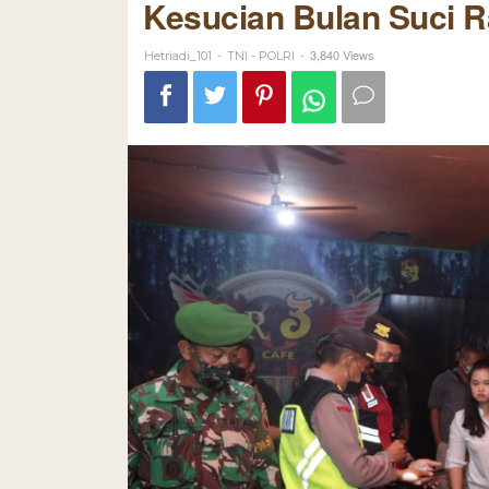
Kesucian Bulan Suci 
-
-
3,840 Views
Hetriadi_101
TNI - POLRI