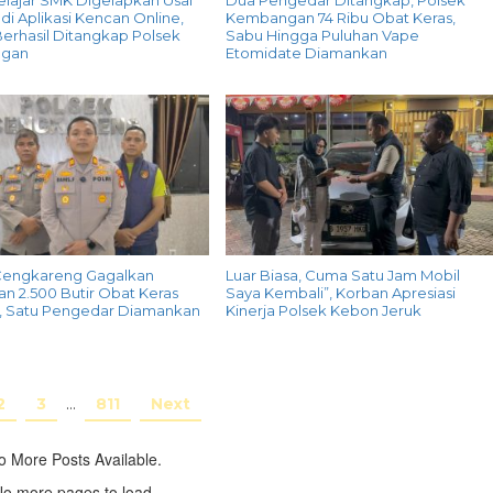
elajar SMK Digelapkan Usai
Dua Pengedar Ditangkap, Polsek
di Aplikasi Kencan Online,
Kembangan 74 Ribu Obat Keras,
erhasil Ditangkap Polsek
Sabu Hingga Puluhan Vape
gan
Etomidate Diamankan
Cengkareng Gagalkan
Luar Biasa, Cuma Satu Jam Mobil
n 2.500 Butir Obat Keras
Saya Kembali”, Korban Apresiasi
G, Satu Pengedar Diamankan
Kinerja Polsek Kebon Jeruk
2
3
…
811
Next
o More Posts Available.
o more pages to load.