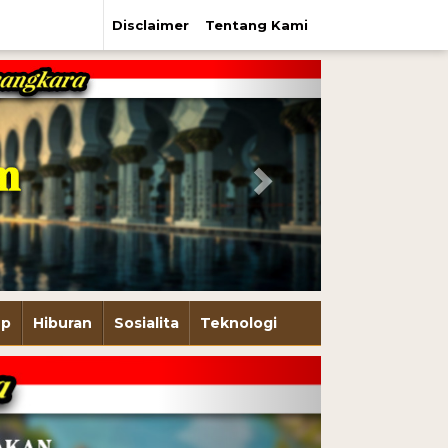
Disclaimer
Tentang Kami
Next
up
Hiburan
Sosialita
Teknologi
Next