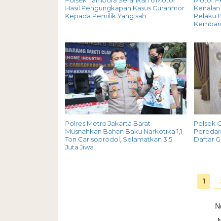
Polsek Tambora Serahkan 6 Motor
Motor P
Hasil Pengungkapan Kasus Curanmor
Kenalan 
Kepada Pemilik Yang sah
Pelaku B
Kemban
Polres Metro Jakarta Barat
Polsek 
Musnahkan Bahan Baku Narkotika 1,1
Peredara
Ton Carisoprodol, Selamatkan 3,5
Daftar 
Juta Jiwa
1
N
N