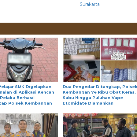
Surakarta
Pelajar SMK Digelapkan
Dua Pengedar Ditangkap, Polse
nalan di Aplikasi Kencan
Kembangan 74 Ribu Obat Keras,
 Pelaku Berhasil
Sabu Hingga Puluhan Vape
kap Polsek Kembangan
Etomidate Diamankan