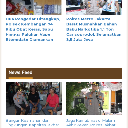
Dua Pengedar Ditangkap,
Polres Metro Jakarta
Polsek Kembangan 74
Barat Musnahkan Bahan
Ribu Obat Keras, Sabu
Baku Narkotika 1,1 Ton
Hingga Puluhan Vape
Carisoprodol, Selamatkan
Etomidate Diamankan
3,5 Juta Jiwa
News Feed
Bangun Keamanan dari
Jaga Kamtibmas di Malam
Lingkungan, Kapolres Jakbar
Akhir Pekan, Polres Jakbar