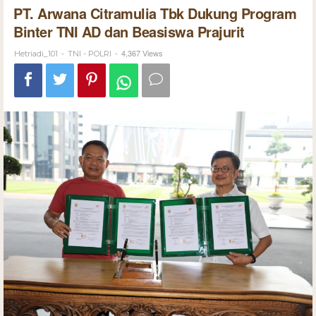
PT. Arwana Citramulia Tbk Dukung Program
Binter TNI AD dan Beasiswa Prajurit
-
-
4,367 Views
Hetriadi_101
TNI - POLRI