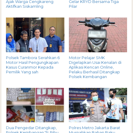
Ajak Warga Cengkareng
Gelar KRYD Bersama Tiga
Aktifkan Siskamling
Pilar
Polsek Tambora Serahkan 6
Motor Pelajar SMK
Motor Hasil Pengungkapan
Digelapkan Usai Kenalan di
Kasus Curanmor Kepada
Aplikasi Kencan Online,
Pemilik Yang sah
Pelaku Berhasil Ditangkap
Polsek Kembangan
Dua Pengedar Ditangkap,
Polres Metro Jakarta Barat
Polsek Kembangan 74 Ribu
Musnahkan Bahan Baku