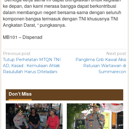
ke depan, dan kami merasa bangga dapat berkontribusi
dalam membangun negeri bersama-sama dengan seluruh
komponen bangsa termasuk dengan TNI khususnya TNI
Angkatan Darat, “ pungkasnya.
MB101 – Dispenad
Previous post
Next post
Tutup Perhelatan MTQN TNI
Panglima Grib Kawal Aksi
AD, Kasad : Kemuliaan Ahlak
Ratusan Wartawan di
Rasulullah Harus Diteladani
Summarecon
Don't Miss