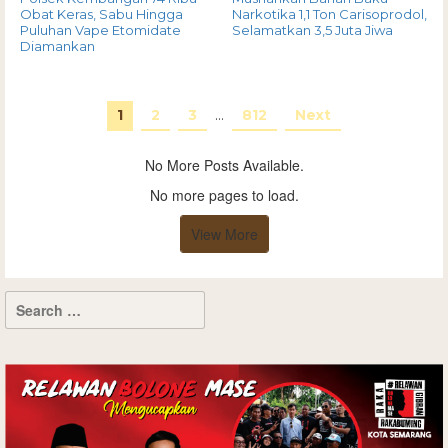
Obat Keras, Sabu Hingga
Narkotika 1,1 Ton Carisoprodol,
Puluhan Vape Etomidate
Selamatkan 3,5 Juta Jiwa
Diamankan
1
2
3
…
812
Next
No More Posts Available.
No more pages to load.
View More