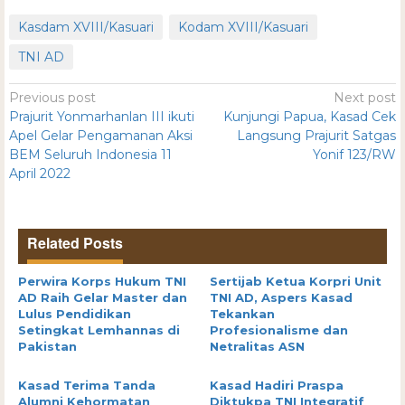
Kasdam XVIII/Kasuari
Kodam XVIII/Kasuari
TNI AD
Previous post
Next post
Prajurit Yonmarhanlan III ikuti
Kunjungi Papua, Kasad Cek
Apel Gelar Pengamanan Aksi
Langsung Prajurit Satgas
BEM Seluruh Indonesia 11
Yonif 123/RW
April 2022
Related Posts
Perwira Korps Hukum TNI
Sertijab Ketua Korpri Unit
AD Raih Gelar Master dan
TNI AD, Aspers Kasad
Lulus Pendidikan
Tekankan
Setingkat Lemhannas di
Profesionalisme dan
Pakistan
Netralitas ASN
Kasad Terima Tanda
Kasad Hadiri Praspa
Alumni Kehormatan
Diktukpa TNI Integratif