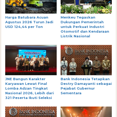
Harga Batubara Acuan
Menkeu Tegaskan
Agustus 2026 Turun Jadi
Dukungan Pemerintah
USD 124,44 per Ton
untuk Perkuat Industri
Otomotif dan Kendaraan
Listrik Nasional
JNE Bangun Karakter
Bank Indonesia Tetapkan
Karyawan Lewat Final
Destry Damayanti sebagai
Lomba Adzan Tingkat
Pejabat Gubernur
Nasional 2026, Lebih dari
Sementara
321 Peserta Ikuti Seleksi