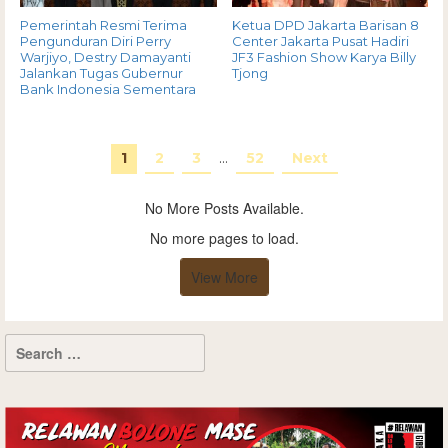
Pemerintah Resmi Terima
Ketua DPD Jakarta Barisan 8
Pengunduran Diri Perry
Center Jakarta Pusat Hadiri
Warjiyo, Destry Damayanti
JF3 Fashion Show Karya Billy
Jalankan Tugas Gubernur
Tjong
Bank Indonesia Sementara
1
2
3
…
52
Next
No More Posts Available.
No more pages to load.
View More