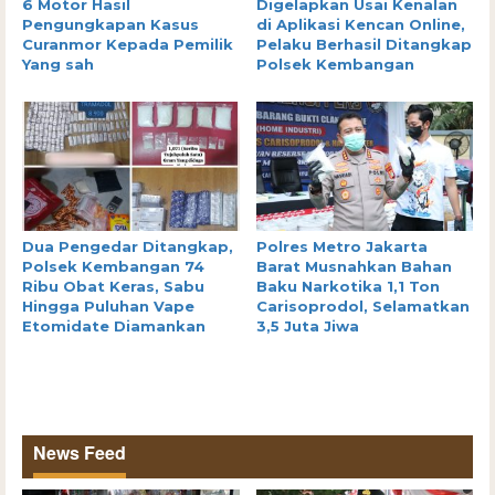
6 Motor Hasil
Digelapkan Usai Kenalan
Pengungkapan Kasus
di Aplikasi Kencan Online,
Curanmor Kepada Pemilik
Pelaku Berhasil Ditangkap
Yang sah
Polsek Kembangan
Dua Pengedar Ditangkap,
Polres Metro Jakarta
Polsek Kembangan 74
Barat Musnahkan Bahan
Ribu Obat Keras, Sabu
Baku Narkotika 1,1 Ton
Hingga Puluhan Vape
Carisoprodol, Selamatkan
Etomidate Diamankan
3,5 Juta Jiwa
News Feed