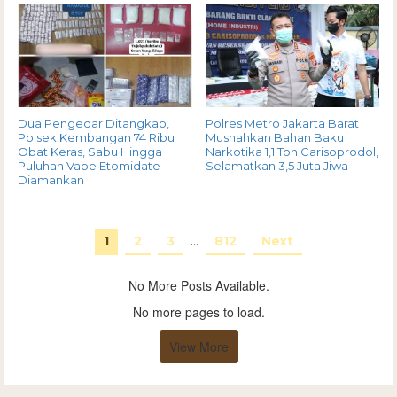
Dua Pengedar Ditangkap,
Polres Metro Jakarta Barat
Polsek Kembangan 74 Ribu
Musnahkan Bahan Baku
Obat Keras, Sabu Hingga
Narkotika 1,1 Ton Carisoprodol,
Puluhan Vape Etomidate
Selamatkan 3,5 Juta Jiwa
Diamankan
1
2
3
…
812
Next
No More Posts Available.
No more pages to load.
View More