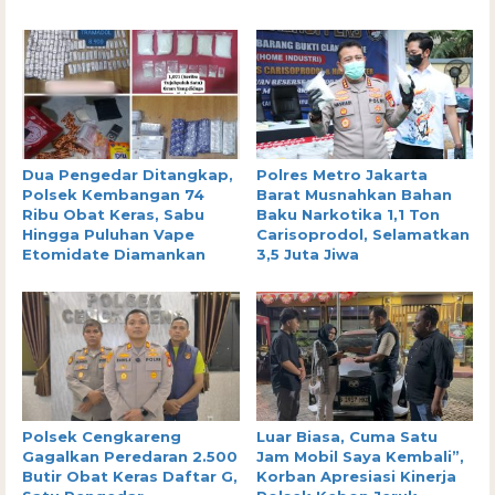
Dua Pengedar Ditangkap,
Polres Metro Jakarta
Polsek Kembangan 74
Barat Musnahkan Bahan
Ribu Obat Keras, Sabu
Baku Narkotika 1,1 Ton
Hingga Puluhan Vape
Carisoprodol, Selamatkan
Etomidate Diamankan
3,5 Juta Jiwa
Polsek Cengkareng
Luar Biasa, Cuma Satu
Gagalkan Peredaran 2.500
Jam Mobil Saya Kembali”,
Butir Obat Keras Daftar G,
Korban Apresiasi Kinerja