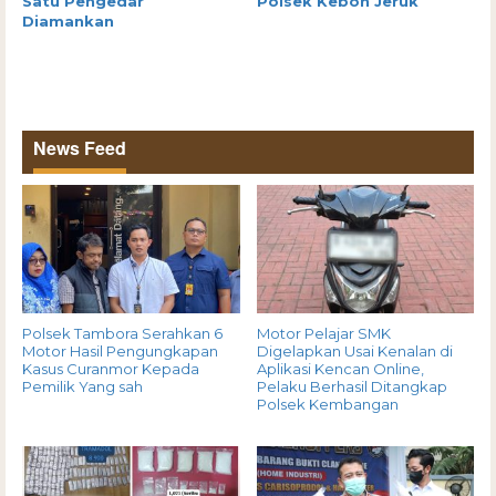
Satu Pengedar
Polsek Kebon Jeruk
Diamankan
News Feed
Polsek Tambora Serahkan 6
Motor Pelajar SMK
Motor Hasil Pengungkapan
Digelapkan Usai Kenalan di
Kasus Curanmor Kepada
Aplikasi Kencan Online,
Pemilik Yang sah
Pelaku Berhasil Ditangkap
Polsek Kembangan