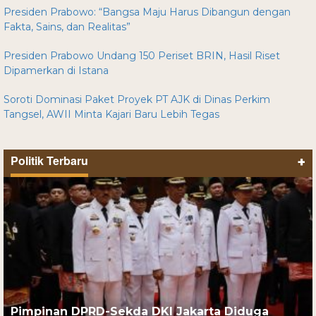
Presiden Prabowo: “Bangsa Maju Harus Dibangun dengan
Fakta, Sains, dan Realitas”
Presiden Prabowo Undang 150 Periset BRIN, Hasil Riset
Dipamerkan di Istana
Soroti Dominasi Paket Proyek PT AJK di Dinas Perkim
Tangsel, AWII Minta Kajari Baru Lebih Tegas
Politik Terbaru
+
Pimpinan DPRD-Sekda DKI Jakarta Diduga