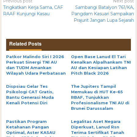
Previous post
Next post
Tingkatkan Kerja Sama, CAF
Sambangi Batalyon 761/KA,
RAAF Kunjungi Kasau
Pangdam Kasuari Sampaikan
Prajurit Jangan Lupa Sejarah
Related Posts
Patkor Malindo Siri I 2026
Open Base Lanud El Tari
Perkuat Sinergi TNI AU
Kenalkan Alpalhankam TNI
dan TUDM Amankan
AU dan Kesiapan Latihan
Wilayah Udara Perbatasan
Pitch Black 2026
Dispsiau Gelar Tes
The Jupiters Tampil
Psikologi CAT Gratis,
Memukau di HUT Ke-65
Bantu Generasi Muda
RBAF, Tunjukkan
Kenali Potensi Diri
Profesionalisme TNI AU di
Brunei Darussalam
Pastikan Program
Legalitas Aset Negara
Ketahanan Pangan
Diperkuat, Lanud Rsn
Optimal, Aster KASAU
Terima Sertifikat Tanah