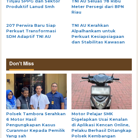
Tinjau SPPG dan Sektor
TNI AU Seluas 78 Ribu
Produktif Lanud Smh
Meter Persegi dari BPN
Riau
207 Perwira Baru Siap
TNI AU Kerahkan
Perkuat Transformasi
Alpalhankam untuk
SDM Adaptif TNI AU
Perkuat Kesiapsiagaan
dan Stabilitas Kawasan
Don't Miss
Polsek Tambora Serahkan
Motor Pelajar SMK
6 Motor Hasil
Digelapkan Usai Kenalan
Pengungkapan Kasus
di Aplikasi Kencan Online,
Curanmor Kepada Pemilik
Pelaku Berhasil Ditangkap
Yang sah
Polsek Kembangan