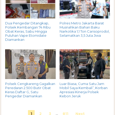
Dua Pengedar Ditangkap,
Polres Metro Jakarta Barat
Polsek Kembangan 74 Ribu
Musnahkan Bahan Baku
Obat Keras, Sabu Hingga
Narkotika 1,1 Ton Carisoprodol,
Puluhan Vape Etomidate
Selamatkan 3,5 Juta Jiwa
Diamankan
Polsek Cengkareng Gagalkan
Luar Biasa, Cuma Satu Jam
Peredaran 2.500 Butir Obat
Mobil Saya Kembali”, Korban
Keras Daftar G, Satu
Apresiasi Kinerja Polsek
Pengedar Diamankan
Kebon Jeruk
1
2
3
…
811
Next