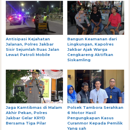
Antisipasi Kejahatan
Bangun Keamanan dari
Jalanan, Polres Jakbar
Lingkungan, Kapolres
Sisir Sejumlah Ruas Jalan
Jakbar Ajak Warga
Lewat Patroli Mobile
Cengkareng Aktifkan
Siskamling
Jaga Kamtibmas di Malam
Polsek Tambora Serahkan
Akhir Pekan, Polres
6 Motor Hasil
Jakbar Gelar KRYD
Pengungkapan Kasus
Bersama Tiga Pilar
Curanmor Kepada Pemilik
Yang sah