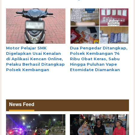
Motor Pelajar SMK
Dua Pengedar Ditangkap,
Digelapkan Usai Kenalan
Polsek Kembangan 74
di Aplikasi Kencan Online,
Ribu Obat Keras, Sabu
Pelaku Berhasil Ditangkap
Hingga Puluhan Vape
Polsek Kembangan
Etomidate Diamankan
News Feed