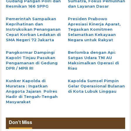
Gudang Pangan Polri dan
Sumatra, Fokus Pemulihan
Resmikan 166 SPPG
dan Layanan Dasar
Pemerintah Sampaikan
Presiden Prabowo
Keprihatinan dan
Apresiasi Kinerja Aparat,
Instruksikan Penanganan
Tegaskan Komitmen
Cepat Korban Ledakan di
Selamatkan Kekayaan
SMA Negeri 72 Jakarta
Negara untuk Rakyat
Pangkormar Dampingi
Berlomba dengan Api:
Kapolri Tinjau Pasukan
Satgas Udara TNI AU
Pengamanan di Gedung
Maksimalkan Operasi di
DPR / MPR RI
Riau
Kunker Kapolda di
Kapolda Sumsel Pimpin
Muratara : Ingatkan
Gelar Operasional Bulanan
Anggota Jajaran Polres
di Kota Lubuk Linggau
Hadir di Tengah-Tengah
Masyarakat
Don't Miss