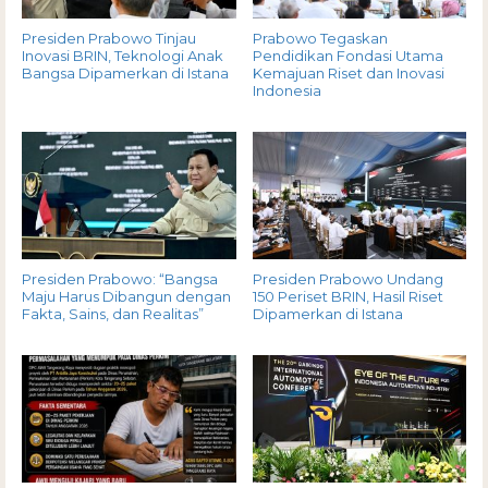
Presiden Prabowo Tinjau
Prabowo Tegaskan
Inovasi BRIN, Teknologi Anak
Pendidikan Fondasi Utama
Bangsa Dipamerkan di Istana
Kemajuan Riset dan Inovasi
Indonesia
Presiden Prabowo: “Bangsa
Presiden Prabowo Undang
Maju Harus Dibangun dengan
150 Periset BRIN, Hasil Riset
Fakta, Sains, dan Realitas”
Dipamerkan di Istana