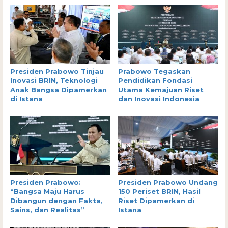
Presiden Prabowo Tinjau
Prabowo Tegaskan
Inovasi BRIN, Teknologi
Pendidikan Fondasi
Anak Bangsa Dipamerkan
Utama Kemajuan Riset
di Istana
dan Inovasi Indonesia
Presiden Prabowo:
Presiden Prabowo Undang
“Bangsa Maju Harus
150 Periset BRIN, Hasil
Dibangun dengan Fakta,
Riset Dipamerkan di
Sains, dan Realitas”
Istana