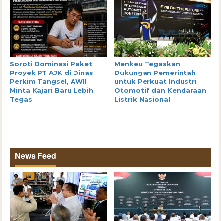
Soroti Dominasi Paket
Menkeu Tegaskan
Proyek PT AJK di Dinas
Dukungan Pemerintah
Perkim Tangsel, AWII
untuk Perkuat Industri
Minta Kajari Baru Lebih
Otomotif dan Kendaraan
Tegas
Listrik Nasional
News Feed