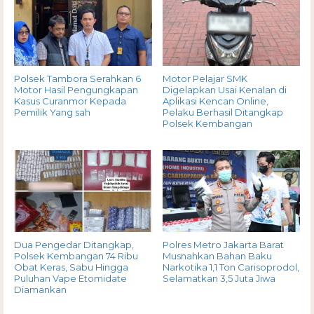
Polsek Tambora Serahkan 6
Motor Pelajar SMK
Motor Hasil Pengungkapan
Digelapkan Usai Kenalan di
Kasus Curanmor Kepada
Aplikasi Kencan Online,
Pemilik Yang sah
Pelaku Berhasil Ditangkap
Polsek Kembangan
Dua Pengedar Ditangkap,
Polres Metro Jakarta Barat
Polsek Kembangan 74 Ribu
Musnahkan Bahan Baku
Obat Keras, Sabu Hingga
Narkotika 1,1 Ton Carisoprodol,
Puluhan Vape Etomidate
Selamatkan 3,5 Juta Jiwa
Diamankan