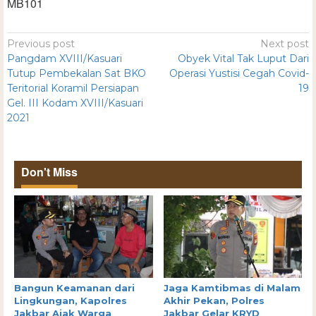
MB101
Previous post
Next post
Pangdam XVIII/Kasuari
Obyek Vital Tak Luput Dari
Tutup Pembekalan Sat BKO
Operasi Yustisi Cegah Covid-
Teritorial Koramil Persiapan
19
Gel. III Kodam XVIII/Kasuari
2021
Don't Miss
Bangun Keamanan dari
Jaga Kamtibmas di Malam
Lingkungan, Kapolres
Akhir Pekan, Polres
Jakbar Ajak Warga
Jakbar Gelar KRYD