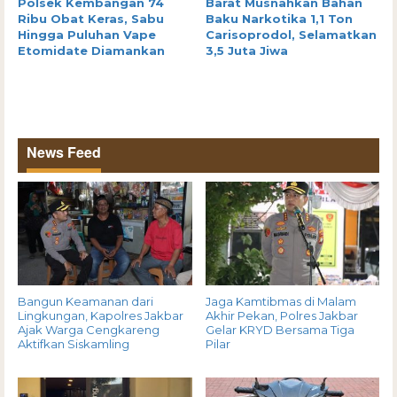
Polsek Kembangan 74
Barat Musnahkan Bahan
Ribu Obat Keras, Sabu
Baku Narkotika 1,1 Ton
Hingga Puluhan Vape
Carisoprodol, Selamatkan
Etomidate Diamankan
3,5 Juta Jiwa
News Feed
Bangun Keamanan dari
Jaga Kamtibmas di Malam
Lingkungan, Kapolres Jakbar
Akhir Pekan, Polres Jakbar
Ajak Warga Cengkareng
Gelar KRYD Bersama Tiga
Aktifkan Siskamling
Pilar