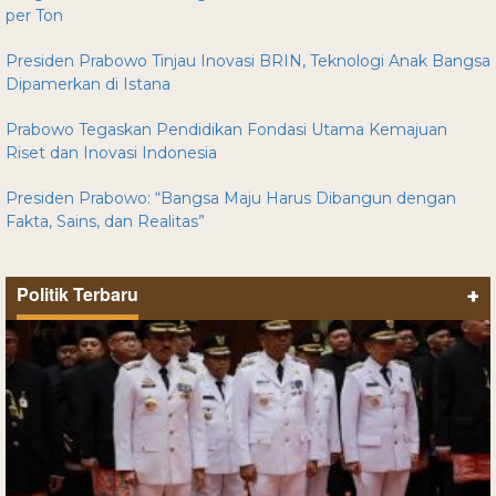
per Ton
Presiden Prabowo Tinjau Inovasi BRIN, Teknologi Anak Bangsa
Dipamerkan di Istana
Prabowo Tegaskan Pendidikan Fondasi Utama Kemajuan
Riset dan Inovasi Indonesia
Presiden Prabowo: “Bangsa Maju Harus Dibangun dengan
Fakta, Sains, dan Realitas”
Politik Terbaru
+