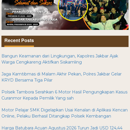
Recent Posts
Bangun Keamanan dari Lingkungan, Kapolres Jakbar Ajak
Warga Cengkareng Aktifkan Siskamling
Jaga Kamtibmas di Malam Akhir Pekan, Polres Jakbar Gelar
KRYD Bersama Tiga Pilar
Polsek Tambora Serahkan 6 Motor Hasil Pengungkapan Kasus
Curanmor Kepada Pemilik Yang sah
Motor Pelajar SMK Digelapkan Usai Kenalan di Aplikasi Kencan
Online, Pelaku Berhasil Ditangkap Polsek Kembangan
Harga Batubara Acuan Agustus 2026 Turun Jadi USD 124,44