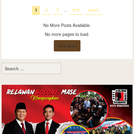
1
2
3
…
812
Next
No More Posts Available.
No more pages to load.
View More