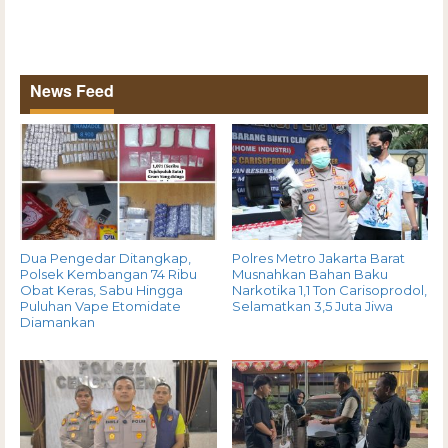
News Feed
Dua Pengedar Ditangkap,
Polres Metro Jakarta Barat
Polsek Kembangan 74 Ribu
Musnahkan Bahan Baku
Obat Keras, Sabu Hingga
Narkotika 1,1 Ton Carisoprodol,
Puluhan Vape Etomidate
Selamatkan 3,5 Juta Jiwa
Diamankan