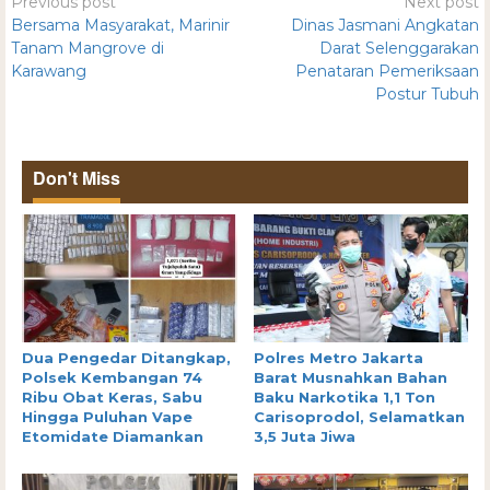
Previous post
Next post
Bersama Masyarakat, Marinir
Dinas Jasmani Angkatan
Tanam Mangrove di
Darat Selenggarakan
Karawang
Penataran Pemeriksaan
Postur Tubuh
Don't Miss
Dua Pengedar Ditangkap,
Polres Metro Jakarta
Polsek Kembangan 74
Barat Musnahkan Bahan
Ribu Obat Keras, Sabu
Baku Narkotika 1,1 Ton
Hingga Puluhan Vape
Carisoprodol, Selamatkan
Etomidate Diamankan
3,5 Juta Jiwa