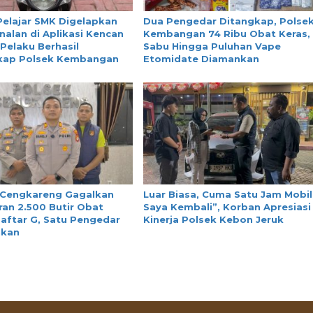
Pelajar SMK Digelapkan
Dua Pengedar Ditangkap, Polse
nalan di Aplikasi Kencan
Kembangan 74 Ribu Obat Keras,
 Pelaku Berhasil
Sabu Hingga Puluhan Vape
kap Polsek Kembangan
Etomidate Diamankan
 Cengkareng Gagalkan
Luar Biasa, Cuma Satu Jam Mobil
an 2.500 Butir Obat
Saya Kembali”, Korban Apresiasi
aftar G, Satu Pengedar
Kinerja Polsek Kebon Jeruk
nkan