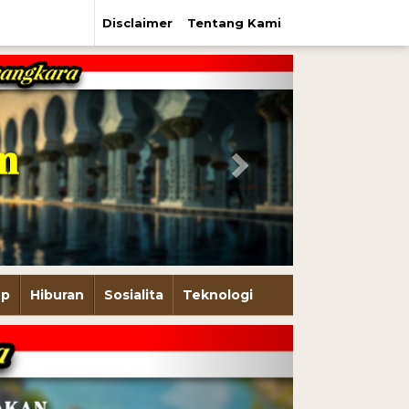
Disclaimer
Tentang Kami
Next
up
Hiburan
Sosialita
Teknologi
Next