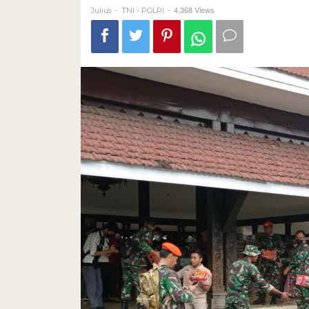
-
-
4,368 Views
Julius
TNI - POLRI