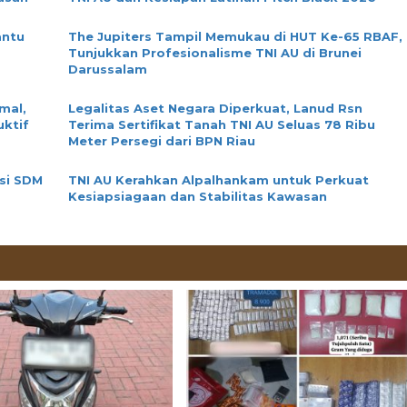
antu
The Jupiters Tampil Memukau di HUT Ke-65 RBAF,
Tunjukkan Profesionalisme TNI AU di Brunei
Darussalam
mal,
Legalitas Aset Negara Diperkuat, Lanud Rsn
uktif
Terima Sertifikat Tanah TNI AU Seluas 78 Ribu
Meter Persegi dari BPN Riau
si SDM
TNI AU Kerahkan Alpalhankam untuk Perkuat
Kesiapsiagaan dan Stabilitas Kawasan