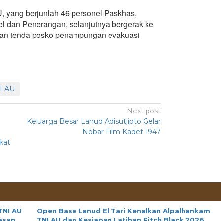
, yang berjunlah 46 personel Paskhas,
el dan Penerangan, selanjutnya bergerak ke
kan tenda posko penampungan evakuasi
I AU
Next post
Keluarga Besar Lanud Adisutjipto Gelar
Nobar Film Kadet 1947
akat
TNI AU
Open Base Lanud El Tari Kenalkan Alpalhankam
asan
TNI AU dan Kesiapan Latihan Pitch Black 2026