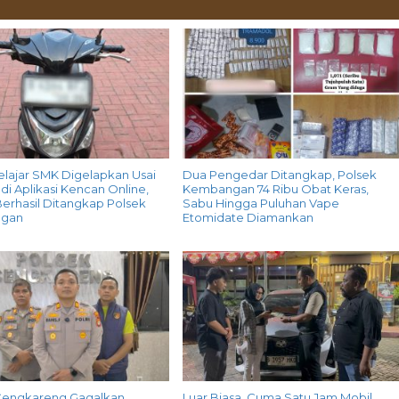
elajar SMK Digelapkan Usai
Dua Pengedar Ditangkap, Polsek
di Aplikasi Kencan Online,
Kembangan 74 Ribu Obat Keras,
erhasil Ditangkap Polsek
Sabu Hingga Puluhan Vape
gan
Etomidate Diamankan
Cengkareng Gagalkan
Luar Biasa, Cuma Satu Jam Mobil