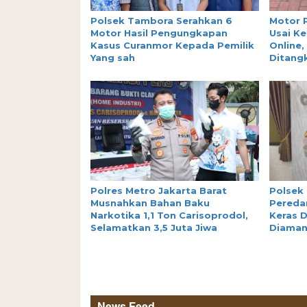
Polsek Tambora Serahkan 6
Motor 
Motor Hasil Pengungkapan
Usai Ke
Kasus Curanmor Kepada Pemilik
Online,
Yang sah
Ditang
Polres Metro Jakarta Barat
Polsek
Musnahkan Bahan Baku
Peredar
Narkotika 1,1 Ton Carisoprodol,
Keras D
Selamatkan 3,5 Juta Jiwa
Diama
News Feed