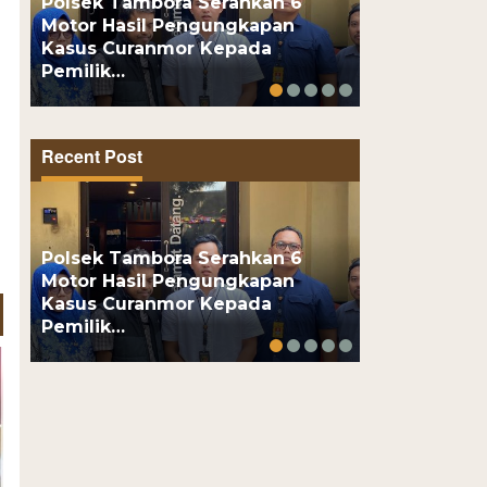
Polsek Tambora Serahkan 6
Motor Hasil Pengungkapan
Motor Pelaj
Kasus Curanmor Kepada
Usai Kenalan
Pemilik…
Online, Pel
Recent Post
Polsek Tambora Serahkan 6
Motor Hasil Pengungkapan
Motor Pelaj
Kasus Curanmor Kepada
Usai Kenalan
Pemilik…
Online, Pel