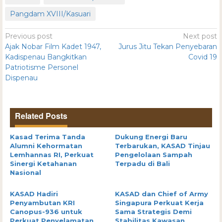
Pangdam XVIII/Kasuari
Previous post
Next post
Ajak Nobar Film Kadet 1947,
Jurus Jitu Tekan Penyebaran
Kadispenau Bangkitkan
Covid 19
Patriotisme Personel
Dispenau
Related Posts
Kasad Terima Tanda
Dukung Energi Baru
Alumni Kehormatan
Terbarukan, KASAD Tinjau
Lemhannas RI, Perkuat
Pengelolaan Sampah
Sinergi Ketahanan
Terpadu di Bali
Nasional
KASAD Hadiri
KASAD dan Chief of Army
Penyambutan KRI
Singapura Perkuat Kerja
Canopus-936 untuk
Sama Strategis Demi
Perkuat Penyelamatan
Stabilitas Kawasan