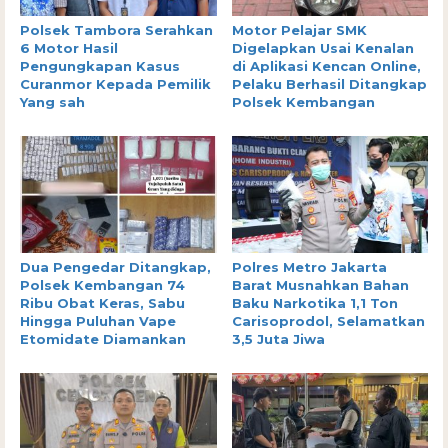
Polsek Tambora Serahkan
Motor Pelajar SMK
6 Motor Hasil
Digelapkan Usai Kenalan
Pengungkapan Kasus
di Aplikasi Kencan Online,
Curanmor Kepada Pemilik
Pelaku Berhasil Ditangkap
Yang sah
Polsek Kembangan
Dua Pengedar Ditangkap,
Polres Metro Jakarta
Polsek Kembangan 74
Barat Musnahkan Bahan
Ribu Obat Keras, Sabu
Baku Narkotika 1,1 Ton
Hingga Puluhan Vape
Carisoprodol, Selamatkan
Etomidate Diamankan
3,5 Juta Jiwa