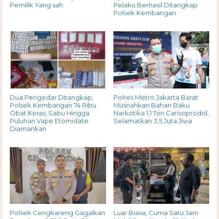
Pemilik Yang sah
Pelaku Berhasil Ditangkap
Polsek Kembangan
Dua Pengedar Ditangkap,
Polres Metro Jakarta Barat
Polsek Kembangan 74 Ribu
Musnahkan Bahan Baku
Obat Keras, Sabu Hingga
Narkotika 1,1 Ton Carisoprodol,
Puluhan Vape Etomidate
Selamatkan 3,5 Juta Jiwa
Diamankan
Polsek Cengkareng Gagalkan
Luar Biasa, Cuma Satu Jam