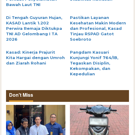
Bawah Laut TNI
Di Tengah Guyuran Hujan,
Pastikan Layanan
KASAD Lantik 1.202
Kesehatan Makin Modern
Perwira Remaja Diktukpa
dan Profesional, Kasad
TNI AD Gelombang I TA
Tinjau RSPAD Gatot
2026
Soebroto
Kasad: Kinerja Prajurit
Pangdam Kasuari
Kita Hargai dengan Umroh
Kunjungi Yonif 764/IB,
dan Ziarah Rohani
Tegaskan Disiplin,
Kekompakan, dan
Kepedulian
Don't Miss