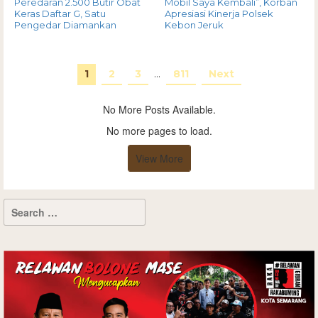
Peredaran 2.500 Butir Obat
Mobil Saya Kembali”, Korban
Keras Daftar G, Satu
Apresiasi Kinerja Polsek
Pengedar Diamankan
Kebon Jeruk
1
2
3
…
811
Next
No More Posts Available.
No more pages to load.
View More