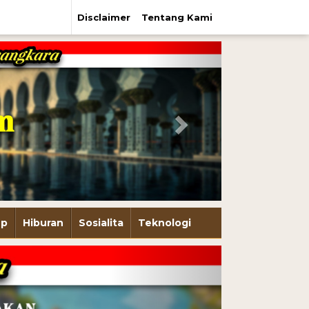
Disclaimer
Tentang Kami
Next
up
Hiburan
Sosialita
Teknologi
Next