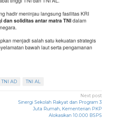
abat tinggi TNI dan TNI AL.
g hadir meninjau langsung fasilitas KRI
i dan soliditas antar matra TNI
dalam
negara.
kan menjadi salah satu kekuatan strategis
nyelamatan bawah laut serta pengamanan
TNI AD
TNI AL
Next post
Sinergi Sekolah Rakyat dan Program 3
Juta Rumah, Kementerian PKP
Alokasikan 10.000 BSPS