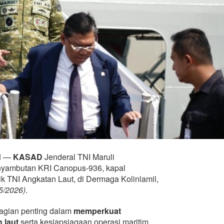
d
—
KASAD
Jenderal TNI Maruli
enyambutan KRI Canopus-936, kapal
ik TNI Angkatan Laut, di Dermaga Kolinlamil,
5/2026)
.
bagian penting dalam
memperkuat
 laut
serta kesiapsiagaan operasi maritim