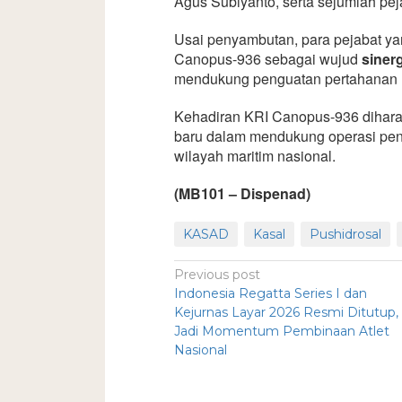
Agus Subiyanto, serta sejumlah pej
Usai penyambutan, para pejabat yan
Canopus-936 sebagai wujud
sinerg
mendukung penguatan pertahanan 
Kehadiran KRI Canopus-936 diharap
baru dalam mendukung operasi pe
wilayah maritim nasional.
(MB101 – Dispenad)
KASAD
Kasal
Pushidrosal
Previous post
Indonesia Regatta Series I dan
Kejurnas Layar 2026 Resmi Ditutup,
Jadi Momentum Pembinaan Atlet
Nasional