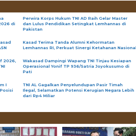
ma
Perwira Korps Hukum TNI AD Raih Gelar Master
2026 di
dan Lulus Pendidikan Setingkat Lemhannas di
Pakistan
Kasad
Kasad Terima Tanda Alumni Kehormatan
ASN
Lemhannas RI, Perkuat Sinergi Ketahanan Nasiona
if 2026,
Wakasad Dampingi Wapang TNI Tinjau Kesiapan
TNI
Operasional Yonif TP 936/Satria Joyokusumo di
Pati
m I
TNI AL Gagalkan Penyelundupan Pasir Timah
Posisi
Ilegal, Selamatkan Potensi Kerugian Negara Lebih
dari Rp4 Miliar