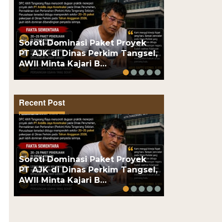
Dua Pengeda
Soroti Dominasi Paket Proyek
Polsek Kem
PT AJK di Dinas Perkim Tangsel,
Obat Keras,
AWII Minta Kajari B…
Puluhan…
Recent Post
Dua Pengeda
Soroti Dominasi Paket Proyek
Polsek Kem
PT AJK di Dinas Perkim Tangsel,
Obat Keras,
AWII Minta Kajari B…
Puluhan…