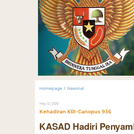
/
Homepage
Nasional
May 12, 2026
Kehadiran KRI-Canopus 936
KASAD Hadiri Penyamb