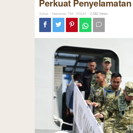
Perkuat Penyelamatan
-
,
-
2,582 Views
Julius
Nasional
TNI - POLRI