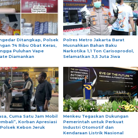
ngedar Ditangkap, Polsek
Polres Metro Jakarta Barat
gan 74 Ribu Obat Keras,
Musnahkan Bahan Baku
ingga Puluhan Vape
Narkotika 1,1 Ton Carisoprodol,
ate Diamankan
Selamatkan 3,5 Juta Jiwa
asa, Cuma Satu Jam Mobil
Menkeu Tegaskan Dukungan
mbali”, Korban Apresiasi
Pemerintah untuk Perkuat
 Polsek Kebon Jeruk
Industri Otomotif dan
Kendaraan Listrik Nasional