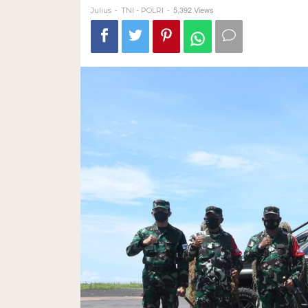
-
-
5,392 Views
Julius
TNI - POLRI