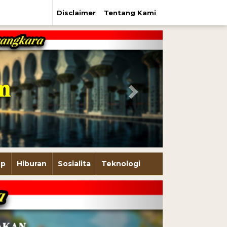
Disclaimer
Tentang Kami
Next
up
Hiburan
Sosialita
Teknologi
Next