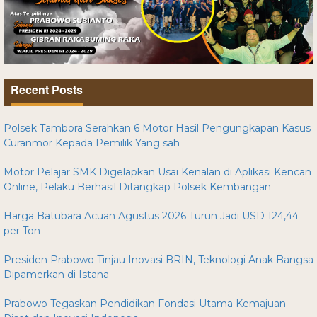
Recent Posts
Polsek Tambora Serahkan 6 Motor Hasil Pengungkapan Kasus
Curanmor Kepada Pemilik Yang sah
Motor Pelajar SMK Digelapkan Usai Kenalan di Aplikasi Kencan
Online, Pelaku Berhasil Ditangkap Polsek Kembangan
Harga Batubara Acuan Agustus 2026 Turun Jadi USD 124,44
per Ton
Presiden Prabowo Tinjau Inovasi BRIN, Teknologi Anak Bangsa
Dipamerkan di Istana
Prabowo Tegaskan Pendidikan Fondasi Utama Kemajuan