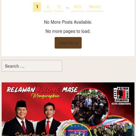
1
2
3
…
811
Next
No More Posts Available.
No more pages to load.
View More