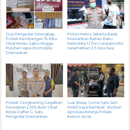
Dua Pengedar Ditangkap,
Polres Metro Jakarta Barat
Polsek Kembangan 74 Ribu
Musnahkan Bahan Baku
Obat Keras, Sabu Hingga
Narkotika 1,1 Ton Carisoprodol,
Puluhan Vape Etomidate
Selamatkan 3,5 Juta Jiwa
Diamankan
Polsek Cengkareng Gagalkan
Luar Biasa, Cuma Satu Jam
Peredaran 2.500 Butir Obat
Mobil Saya Kembali”, Korban
Keras Daftar G, Satu
Apresiasi Kinerja Polsek
Pengedar Diamankan
Kebon Jeruk