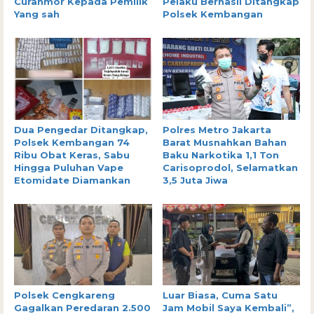
Curanmor Kepada Pemilik
Pelaku Berhasil Ditangkap
Yang sah
Polsek Kembangan
Dua Pengedar Ditangkap,
Polres Metro Jakarta
Polsek Kembangan 74
Barat Musnahkan Bahan
Ribu Obat Keras, Sabu
Baku Narkotika 1,1 Ton
Hingga Puluhan Vape
Carisoprodol, Selamatkan
Etomidate Diamankan
3,5 Juta Jiwa
Polsek Cengkareng
Luar Biasa, Cuma Satu
Gagalkan Peredaran 2.500
Jam Mobil Saya Kembali”,