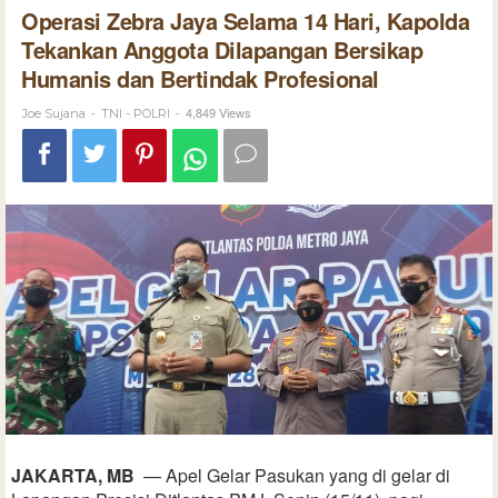
Operasi Zebra Jaya Selama 14 Hari, Kapolda
Tekankan Anggota Dilapangan Bersikap
Humanis dan Bertindak Profesional
-
-
4,849 Views
Joe Sujana
TNI - POLRI
JAKARTA, MB
— Apel Gelar Pasukan yang di gelar di