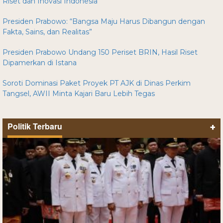
Riset dan Inovasi Indonesia
Presiden Prabowo: “Bangsa Maju Harus Dibangun dengan
Fakta, Sains, dan Realitas”
Presiden Prabowo Undang 150 Periset BRIN, Hasil Riset
Dipamerkan di Istana
Soroti Dominasi Paket Proyek PT AJK di Dinas Perkim
Tangsel, AWII Minta Kajari Baru Lebih Tegas
Politik Terbaru
+