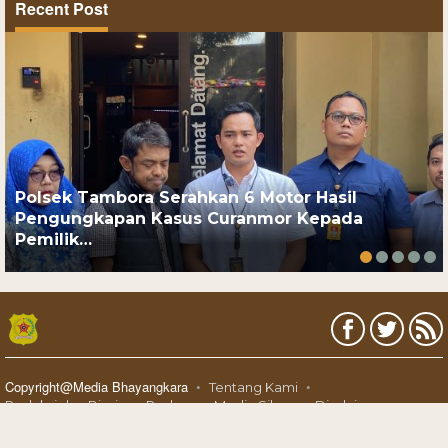
Recent Post
Polsek Tambora Serahkan 6 Motor Hasil
Pengungkapan Kasus Curanmor Kepada
Pemilik…
Copyright@Media Bhayangkara
Tentang Kami
Redaksi dan Bisnis
Pedoman Media Siber
Disclaimer
Karir