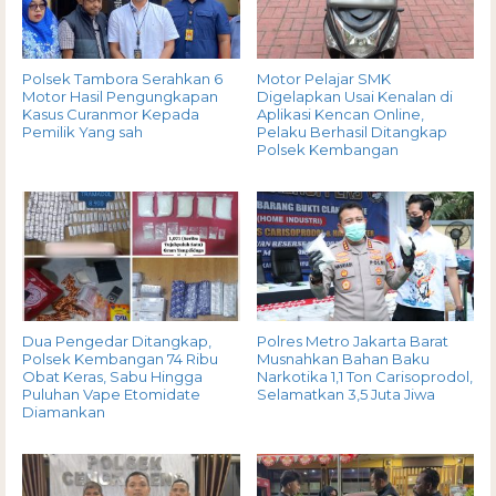
Polsek Tambora Serahkan 6
Motor Pelajar SMK
Motor Hasil Pengungkapan
Digelapkan Usai Kenalan di
Kasus Curanmor Kepada
Aplikasi Kencan Online,
Pemilik Yang sah
Pelaku Berhasil Ditangkap
Polsek Kembangan
Dua Pengedar Ditangkap,
Polres Metro Jakarta Barat
Polsek Kembangan 74 Ribu
Musnahkan Bahan Baku
Obat Keras, Sabu Hingga
Narkotika 1,1 Ton Carisoprodol,
Puluhan Vape Etomidate
Selamatkan 3,5 Juta Jiwa
Diamankan