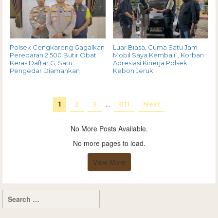
Polsek Cengkareng Gagalkan
Luar Biasa, Cuma Satu Jam
Peredaran 2.500 Butir Obat
Mobil Saya Kembali”, Korban
Keras Daftar G, Satu
Apresiasi Kinerja Polsek
Pengedar Diamankan
Kebon Jeruk
1
2
3
…
811
Next
No More Posts Available.
No more pages to load.
View More