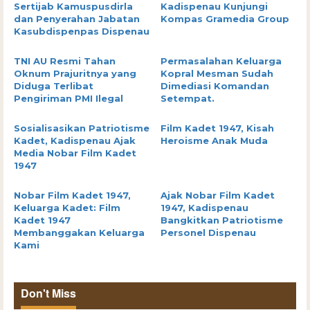
Sertijab Kamuspusdirla
Kadispenau Kunjungi
dan Penyerahan Jabatan
Kompas Gramedia Group
Kasubdispenpas Dispenau
TNI AU Resmi Tahan
Permasalahan Keluarga
Oknum Prajuritnya yang
Kopral Mesman Sudah
Diduga Terlibat
Dimediasi Komandan
Pengiriman PMI Ilegal
Setempat.
Sosialisasikan Patriotisme
Film Kadet 1947, Kisah
Kadet, Kadispenau Ajak
Heroisme Anak Muda
Media Nobar Film Kadet
1947
Nobar Film Kadet 1947,
Ajak Nobar Film Kadet
Keluarga Kadet: Film
1947, Kadispenau
Kadet 1947
Bangkitkan Patriotisme
Membanggakan Keluarga
Personel Dispenau
Kami
Don't Miss