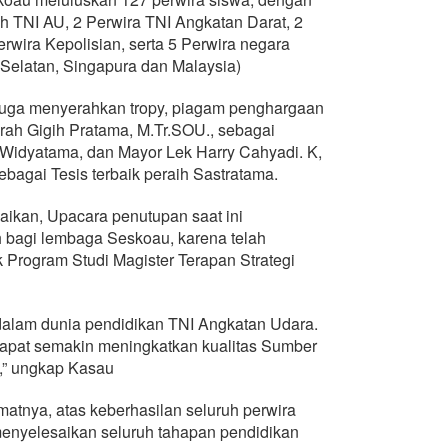
h TNI AU, 2 Perwira TNI Angkatan Darat, 2
rwira Kepolisian, serta 5 Perwira negara
 Selatan, Singapura dan Malaysia)
juga menyerahkan tropy, piagam penghargaan
ah Gigih Pratama, M.Tr.SOU., sebagai
at Widyatama, dan Mayor Lek Harry Cahyadi. K,
 sebagai Tesis terbaik peraih Sastratama.
kan, Upacara penutupan saat ini
bagi lembaga Seskoau, karena telah
 Program Studi Magister Terapan Strategi
 dalam dunia pendidikan TNI Angkatan Udara.
 dapat semakin meningkatkan kualitas Sumber
,” ungkap Kasau
tnya, atas keberhasilan seluruh perwira
menyelesaikan seluruh tahapan pendidikan