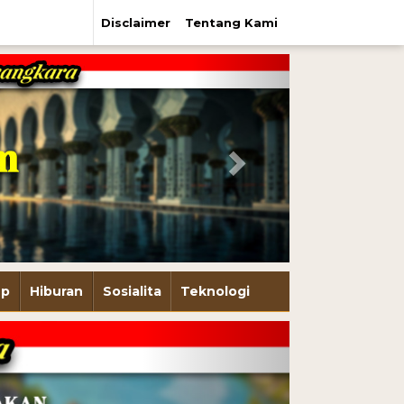
Disclaimer
Tentang Kami
Next
up
Hiburan
Sosialita
Teknologi
Next