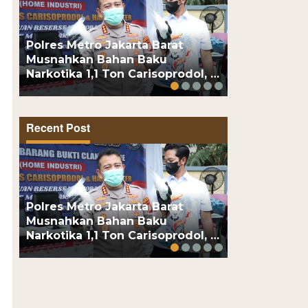
Polres Metro Jakarta Barat
AWII Desak 
Musnahkan Bahan Baku
Permohonan
Narkotika 1,1 Ton Carisoprodol, …
Sudah Dite
Recent Post
Polres Metro Jakarta Barat
AWII Desak 
Musnahkan Bahan Baku
Permohonan
Narkotika 1,1 Ton Carisoprodol, …
Sudah Dite