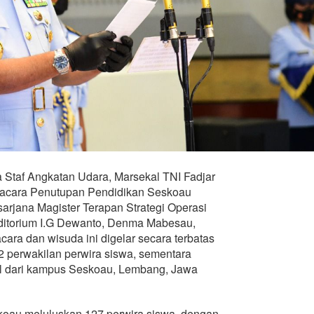
 Staf Angkatan Udara, Marsekal TNI Fadjar
pacara Penutupan Pendidikan Seskoau
rjana Magister Terapan Strategi Operasi
uditorium I.G Dewanto, Denma Mabesau,
cara dan wisuda ini digelar secara terbatas
12 perwakilan perwira siswa, sementara
ual dari kampus Seskoau, Lembang, Jawa
skoau meluluskan 127 perwira siswa, dengan