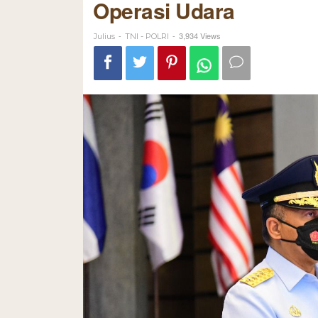
Operasi Udara
-
-
3,934 Views
Julius
TNI - POLRI